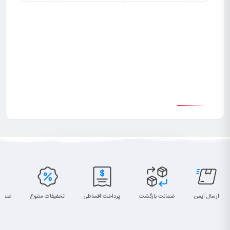
 مدل AW-48HE-
ساعت مچی م
,000
ارسال ایمن
ضمانت بازگشت
پرداخت اقساطی
تخفیفات متنوع
ضمان