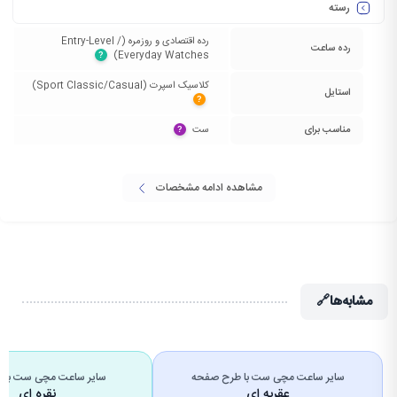
رسته
رده اقتصادی و روزمره (Entry-Level /
رده ساعت
Everyday Watches)‏
?
کلاسیک اسپرت (Sport Classic/Casual)‏
استایل
?
مناسب برای
ست‏
?
مشاهده ادامه مشخصات
مشابه‌ها
🔗
سایر ساعت مچی ست با طرح صفحه
سایر ساعت مچی ست با ر
عقربه ای
نقره ای