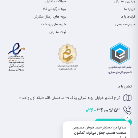
پیگیری سفارش
سوالات متداول
درباره ما
رویه بازگردانی کالا
ارتباط با ما
رویه های ارسال سفارش
حریم خصوصی
شیوه های پرداخت
ثبت سفارش
تماس با ما
کرج گلشهر خیابان پونه شرقی پلاک 31 ساختمان قائم طبقه اول واحد 3
026-
34005152
×
info@saatet.com
سلام! من دستیار خرید هوش مصنوعی
ساعتت هستم، چطور می‌تونم کمکتون