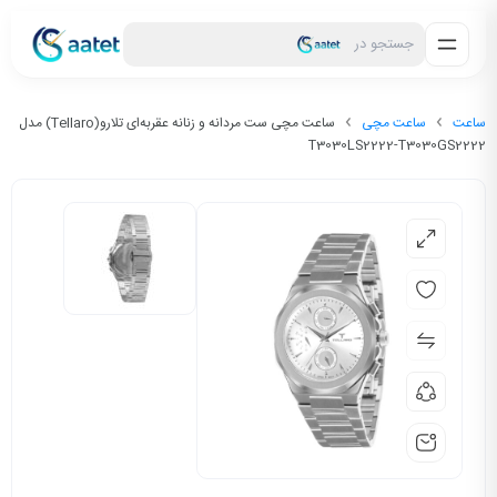
جستجو در
ساعت
ساعت مچی
ساعت مچی ست مردانه و زنانه عقربه‌ای تلارو(Tellaro) مدل
T3030LS2222-T3030GS2222