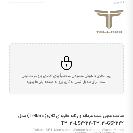
1
تصویر
پرو مجازی با هوش مصنوعی منحصراً برای اعضای پرو در دسترس
است. برای تبدیل شدن به کاربر پرو به صفحه پلن‌ها بروید
ساعت مچی ست مردانه و زنانه عقربه‌ای تلارو(Tellaro) مدل
T3030LS2222-T3030GS2222
Tellaro SET Men's And Women's Analog Watch Model