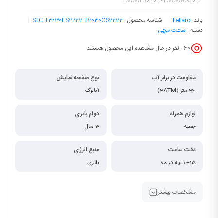
T3030LS2222-T3030GS2222
برند:
Tellaro
شناسه محصول :
STC-T3030LS2222-T3030GS2222
دسته :
ساعت مچی
60
+ نفر در حال مشاهده این محصول هستند
مقاومت در برابر آب
نوع صفحه نمایش
30 متر (3ATM)
آنالوگ
لوازم همراه
دوام باتری
جعبه
3 سال
دقت ساعت
منبع انرژی
±15 ثانیه در ماه
باتری
مشخصات بیشتر