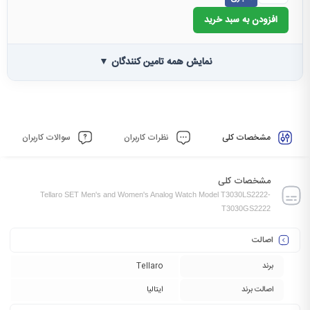
افزودن به سبد خرید
نمایش همه تامین کنندگان ▼
مشخصات کلی
نظرات کاربران
سوالات کاربران
مشخصات کلی
Tellaro SET Men's and Women's Analog Watch Model T3030LS2222-
T3030GS2222
اصالت
برند
Tellaro
اصالت برند
ایتالیا