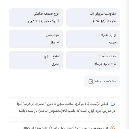
مقاومت در برابر آب
نوع صفحه نمایش
30 متر (3ATM)
آنالوگ-دیجیتال ترکیبی
لوازم همراه
دوام باتری
جعبه
3 سال
دقت ساعت
منبع انرژی
±15 ثانیه در ماه
باتری
مشخصات بیشتر
امکان برگشت کالا در گروه ساعت مچی با دلیل "انصراف از خرید" تنها
در صورتی مورد قبول است که پلمب کالا(مخصوص سایت) باز نشده باشد.
این محصول توسط تولید کننده اصلی (برند) تولید شده است©️