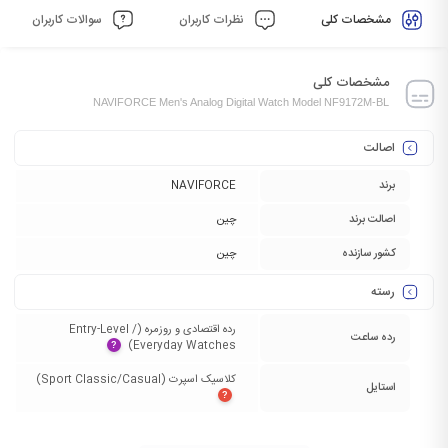
مشخصات کلی
نظرات کاربران
سوالات کاربران
مشخصات کلی
NAVIFORCE Men's Analog Digital Watch Model NF9172M-BL
اصالت
برند
NAVIFORCE
اصالت برند
چین
کشور سازنده
چین
رسته
رده اقتصادی و روزمره (Entry-Level /
رده ساعت
Everyday Watches)‏
?
کلاسیک اسپرت (Sport Classic/Casual)‏
استایل
?