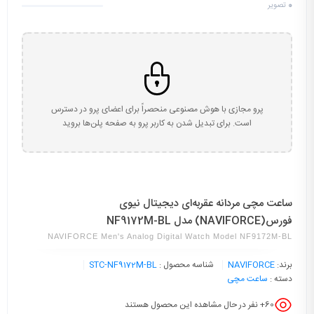
0
تصویر
پرو مجازی با هوش مصنوعی منحصراً برای اعضای پرو در دسترس
است. برای تبدیل شدن به کاربر پرو به صفحه پلن‌ها بروید
ساعت مچی مردانه عقربه‌ای دیجیتال نیوی
فورس(NAVIFORCE) مدل NF9172M-BL
NAVIFORCE Men's Analog Digital Watch Model NF9172M-BL
برند:
NAVIFORCE
شناسه محصول :
STC-NF9172M-BL
دسته :
ساعت مچی
60
+ نفر در حال مشاهده این محصول هستند