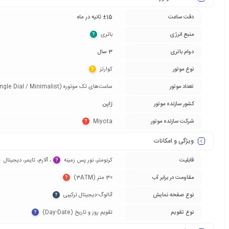
دقت ساعت
±15 ثانیه در ماه
منبع انرژی
باتری‏
?
دوام باتری
3 سال
نوع موتور
کوارتز‏
?
تعداد موتور
ساعت‌های تک موتوره (Single Dial / Minimalist)‏
کشور سازنده موتور
ژاپن
شرکت سازنده موتور
Miyota‏
?
ویژگی و امکانات
قابلیت
کرنومتر، نور پس زمینه‏
‏، آلارم، تایمر، دیجیتال‏
?
مقاومت در برابر آب
30 متر (3ATM)‏
?
نوع صفحه نمایش
آنالوگ-دیجیتال ترکیبی‏
?
نوع تقویم
تقویم روز و تاریخ (Day-Date)‏
?