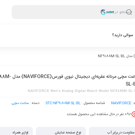
جستجو در
سوالی دارید؟
ساعت مچی مردانه عقربه‌ای دیجیتال ن
SL-
NAVIFORCE Men's Analog Digital Watch Model NF9188M-SL
د:
NAVIFORCE
شناسه محصول :
STC-NF9188M-SL-BL
دسته :
ساعت مچی
92
+ نفر در حال مشاهده این محصول هستند
مقاومت در برابر آب
نوع صفحه نمایش
لوازم همراه