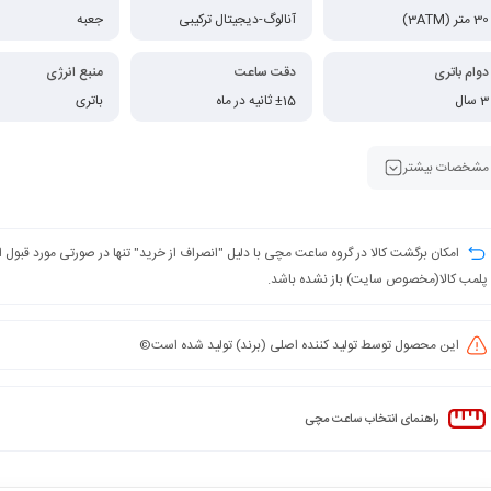
30 متر (3ATM)
آنالوگ-دیجیتال ترکیبی
جعبه
دوام باتری
دقت ساعت
منبع انرژی
3 سال
±15 ثانیه در ماه
باتری
مشخصات بیشتر
امکان برگشت کالا در گروه ساعت مچی با دلیل "انصراف از خرید" تنها در صورتی مورد قبول
پلمب کالا(مخصوص سایت) باز نشده باشد.
این محصول توسط تولید کننده اصلی (برند) تولید شده است©️
راهنمای انتخاب ساعت مچی