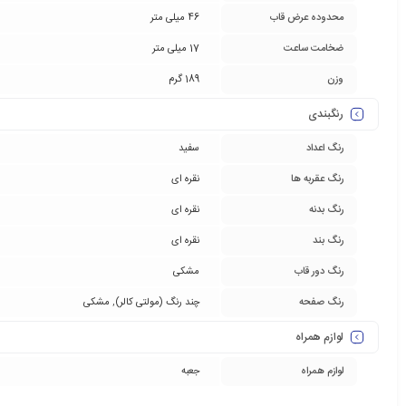
محدوده عرض قاب
46 میلی متر
ضخامت ساعت
17 میلی متر
وزن
189 گرم
رنگبندی
رنگ اعداد
سفید
رنگ عقربه ها
نقره ای
رنگ بدنه
نقره ای
رنگ بند
نقره ای
رنگ دور قاب
مشکی
رنگ صفحه
چند رنگ (مولتی کالر)
,
مشکی
لوازم همراه
لوازم همراه
جعبه