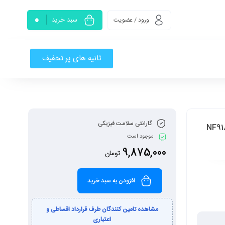
0
سبد خرید
ورود / عضویت
ثانیه های پر تخفیف
گارانتی سلامت فیزیکی
یوی فورس(NAVIFORCE) مدل NF9188M-
موجود است
9,875,000
تومان
افزودن به سبد خرید
مشاهده تامین کنندگان طرف قرارداد اقساطی و
اعتباری