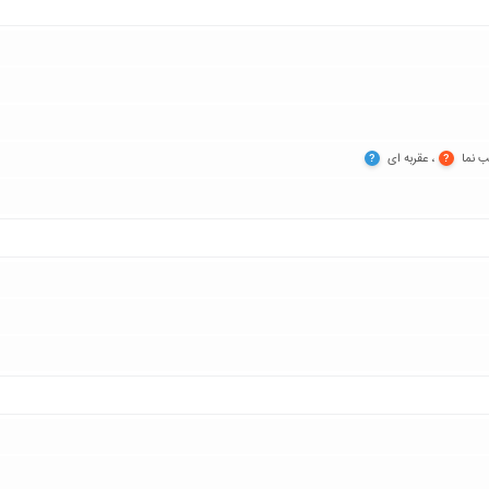
ب نما‏
‏، عقربه ای‏
?
?