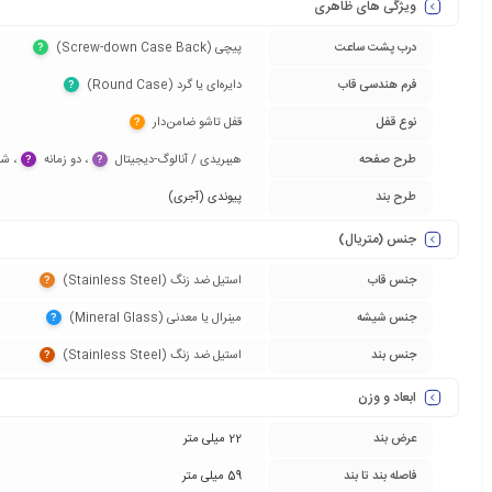
ویژگی های ظاهری
درب پشت ساعت
پیچی (Screw-down Case Back)‏
?
فرم هندسی قاب
دایره‌ای یا گرد (Round Case)‏
?
نوع قفل
قفل تاشو ضامن‌دار‏
?
طرح صفحه
هیبریدی / آنالوگ-دیجیتال‏
‏، دو زمانه‏
‏، ش
?
?
طرح بند
پیوندی (آجری)
جنس (متریال)
جنس قاب
استیل ضد زنگ (Stainless Steel)‏
?
جنس شیشه
مینرال یا معدنی (Mineral Glass)‏
?
جنس بند
استیل ضد زنگ (Stainless Steel)‏
?
ابعاد و وزن
عرض بند
22 میلی متر
فاصله بند تا بند
59 میلی متر