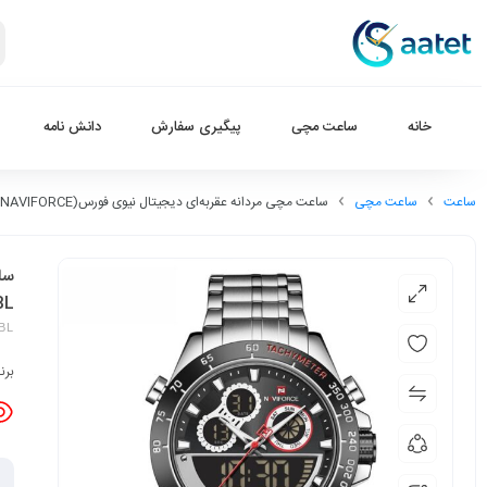
خانه
ساعت مچی
پیگیری سفارش
دانش نامه
ساعت
ساعت مچی
ساعت مچی مردانه عقربه‌ای دیجیتال نیوی فورس(NAVIFORCE) مدل NF9188M-SL-BL
BL
-BL
برن