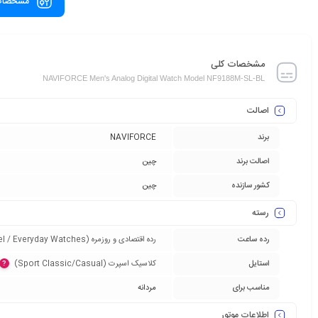
مشخصات
مشخصات کلی
NAVIFORCE Men's Analog Digital Watch Model NF9188M-SL-BL
اصالت
برند
NAVIFORCE
اصالت برند
چین
کشور سازنده
چین
رسته
رده ساعت
رده اقتصادی و روزمره (Entry-Level / Everyday Watches)‏
استایل
کلاسیک اسپرت (Sport Classic/Casual)‏
?
مناسب برای
مردانه
اطلاعات موتور