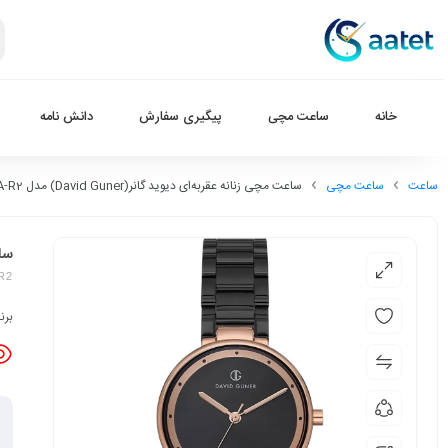
خانه
ساعت مچی
پیگیری سفارش
دانش نامه
ساعت
ساعت مچی
ساعت مچی زنانه عقربه‌ای دیوید گانر(David Guner) مدل DG-8138LA-R2
ساعت
R2
برن