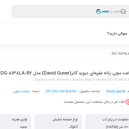
جستجو در
سوالی دارید؟
 مچی زنانه عقربه‌ای دیوید گانر(David Guner) مدل DG-8138LA-R2
David Guner Women's Analog Watch Model DG-8138LA-
د:
david guner
شناسه محصول :
STC-DG-8138LA-R2
دسته :
ساعت مچی
56
+ نفر در حال مشاهده این محصول هستند
مقاومت در برابر آب
نوع صفحه نمایش
لوازم همراه
30 متر (3ATM)
آنالوگ
جعبه