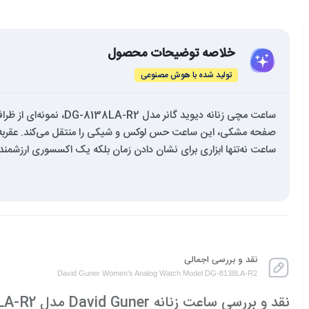
خلاصه توضیحات محصول
تولید شده با هوش مصنوعی
ساعت مچی زنانه دیوید
صفحه مشکی، این ساعت حس لوکس و شیکی را منتقل می‌کند. عقربه‌های 
ساعت نه‌تنها ابزاری برای نشان دادن زمان بلکه یک اکسسوری ارزشم
نقد و بررسی اجمالی
David Guner Women's Analog Watch Model DG-8138LA-R2
نقد و بررسی ساعت زنانه David Guner مدل DG-8138LA-R2؛ ترکیب ظرافت زنانه با طراحی مدرن و چشم‌نواز