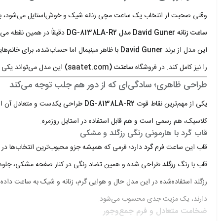
وقتی صحبت از انتخاب یک ساعت مچی زنانه شیک و خوش‌استایل می‌شود، بسیار
ساعت زنانه David Guner مدل DG-8138LA-R2
دقیقاً در همین نقطه می
این مدل از برند
David Guner
با ظاهر مینیمال اما حساب‌شده، برای خانم‌
را نیز کامل کند. در فروشگاه
ساعتت (
saatet.com
)
این مدل می‌تواند یکی ا
طراحی ظاهری؛ سادگی‌ای که از دور هم جلب توجه می‌کند
یکی از مهم‌ترین نقاط قوت
DG-8138LA-R2
طراحی یکدست و متعادل آن است.
کلاسیک، هم رسمی است و هم قابل استفاده در استایل روزمره.
قاب گرد با هارمونی رنگی رزگلد و مشکی
قاب این ساعت فرم
گرد
قاب با رنگ
رزگلد
طراحی شده و همین تضاد رنگی در کنار صفحه مشکی، جلوه‌ای
رزگلد استفاده‌شده در این مدل حال و هوایی گرم، زنانه و شیک به ساعت داد
دارند، یک مزیت جدی محسوب می‌شود.
ضخامت متعادل و فرم جمع‌وجور