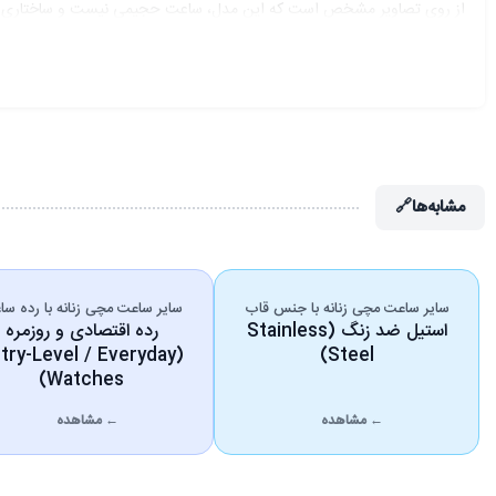
از روی تصاویر مشخص است که این مدل، ساعت حجیمی نیست و ساختاری ظریف
برای مخاطب زنانه بسیار مهم است، چون بسیاری از خریداران ساعت، علاوه بر 
صفحه ساعت؛ مینیمال، خوانا و با شخصیت
صفحه ساعت
David Guner DG-8138LA-R2
یکی از جذاب‌ترین بخش‌های
صفحه مشکی با جلوه‌ای لوکس
رنگ مشکی همیشه یکی از بهترین گزینه‌ها برای ساعت‌های زنانه بوده، چون 
مشابه‌ها
🔗
بازی می‌کند و عقربه‌ها و حلقه دور صفحه را برجسته‌تر نشان می‌دهد.
نشانگرهای ساده اما دقیق
طراحی نشانگرها در این ساعت، به‌صورت بسیار مینیمال انجام شده است. به‌جا
سایر ساعت مچی زنانه با جنس قاب
سایر ساعت مچی زنانه با رده س
صفحه‌های پرجزئیات و شلوغ فاصله می‌گیرند و به طراحی خلوت و شیک علاقه د
استیل ضد زنگ (Stainless
رده اقتصادی و روزمره
عقربه‌های رزگلد با خوانایی بالا
ntry-Level / Everyday
Steel)
Watches)
عقربه‌های ساعت نیز با رنگ رزگلد طراحی شده‌اند و همین هماهنگی باعث می‌شو
راحت‌تر کرده است.
← مشاهده
← مشاهده
بند استیل مشکی؛ مقاوم، مدرن و بسیار خوش‌استایل