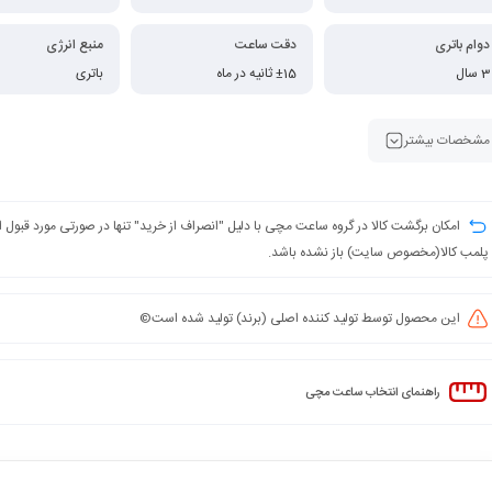
دوام باتری
دقت ساعت
منبع انرژی
3 سال
±15 ثانیه در ماه
باتری
مشخصات بیشتر
امکان برگشت کالا در گروه ساعت مچی با دلیل "انصراف از خرید" تنها در صورتی مورد قبول
پلمب کالا(مخصوص سایت) باز نشده باشد.
این محصول توسط تولید کننده اصلی (برند) تولید شده است©️
راهنمای انتخاب ساعت مچی