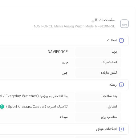
مشخصات کلی
NAVIFORCE Men's Analog Watch Model NF9110M-SL
اصالت
برند
NAVIFORCE
اصالت برند
چین
کشور سازنده
چین
رسته
رده ساعت
رده اقتصادی و روزمره (Entry-Level / Everyday Watches)‏
استایل
کلاسیک اسپرت (Sport Classic/Casual)‏
?
مناسب برای
مردانه
اطلاعات موتور