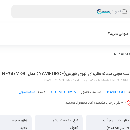
جستجو در
سوالی دارید؟
 مچی مردانه عقربه‌ای نیوی فورس(NAVIFORCE) مدل NF9110M-SL
NAVIFORCE Men's Analog Watch Model NF9110M-
د:
NAVIFORCE
شناسه محصول :
STC-NF9110M-SL
دسته :
ساعت مچی
10
+ نفر در حال مشاهده این محصول هستند
مقاومت در برابر آب
نوع صفحه نمایش
لوازم همراه
30 متر (3ATM)
آنالوگ
جعبه