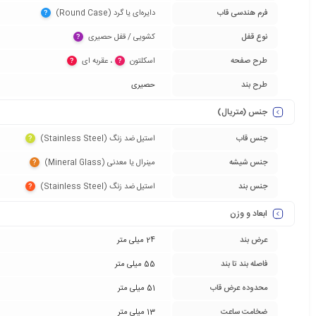
فرم هندسی قاب
دایره‌ای یا گرد (Round Case)‏
?
نوع قفل
کشویی / قفل حصیری‏
?
طرح صفحه
اسکلتون‏
‏، عقربه ای‏
?
?
طرح بند
حصیری
جنس (متریال)
جنس قاب
استیل ضد زنگ (Stainless Steel)‏
?
جنس شیشه
مینرال یا معدنی (Mineral Glass)‏
?
جنس بند
استیل ضد زنگ (Stainless Steel)‏
?
ابعاد و وزن
عرض بند
24 میلی متر
فاصله بند تا بند
55 میلی متر
محدوده عرض قاب
51 میلی متر
ضخامت ساعت
13 میلی متر