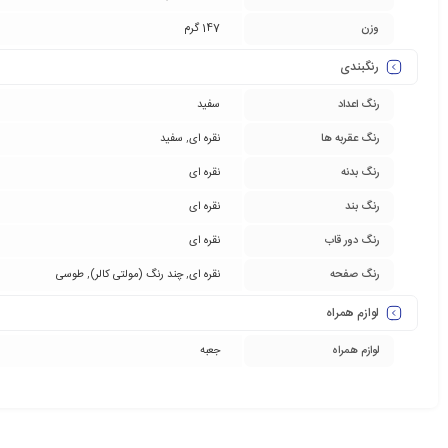
وزن
147 گرم
رنگبندی
رنگ اعداد
سفید
رنگ عقربه ها
نقره ای
,
سفید
رنگ بدنه
نقره ای
رنگ بند
نقره ای
رنگ دور قاب
نقره ای
رنگ صفحه
نقره ای
,
چند رنگ (مولتی کالر)
,
طوسی
لوازم همراه
لوازم همراه
جعبه