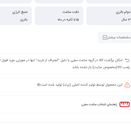
دوام باتری
دقت ساعت
منبع انرژی
3 سال
±15 ثانیه در ماه
باتری
مشخصات بیشتر
امکان برگشت کالا در گروه ساعت مچی با دلیل "انصراف از خرید" تنها در صورتی مورد قبول
پلمب کالا(مخصوص سایت) باز نشده باشد.
این محصول توسط تولید کننده اصلی (برند) تولید شده است©️
راهنمای انتخاب ساعت مچی