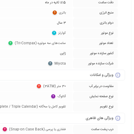
دقت ساعت
±15 ثانیه در ماه
منبع انرژی
باتری‏
?
دوام باتری
3 سال
نوع موتور
کوارتز‏
?
تعداد موتور
ساعت‌های سه موتوره (Tri-Compax)‏
?
کشور سازنده موتور
ژاپن
شرکت سازنده موتور
Miyota‏
?
ویژگی و امکانات
مقاومت در برابر آب
30 متر (3ATM)‏
?
نوع صفحه نمایش
آنالوگ‏
?
نوع تقویم
تقویم کامل یا سه‌گانه (Complete / Triple Calendar)‏
ویژگی های ظاهری
درب پشت ساعت
فشاری یا پرسی (Snap-on Case Back)‏
?