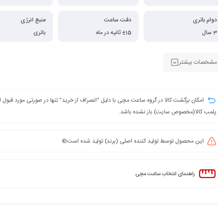
دوام باتری
دقت ساعت
منبع انرژی
3 سال
±15 ثانیه در ماه
باتری
مشخصات بیشتر
امکان برگشت کالا در گروه ساعت مچی با دلیل "انصراف از خرید" تنها در صورتی مورد قبول
پلمب کالا(مخصوص سایت) باز نشده باشد.
این محصول توسط تولید کننده اصلی (برند) تولید شده است©️
راهنمای انتخاب ساعت مچی