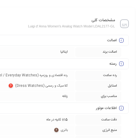
مشخصات کلی
Luigi d' Anna Women's Analog Watch Model LDAL2177-GL
اصالت
اصالت برند
ایتالیا
رسته
رده ساعت
رده اقتصادی و روزمره (Entry-Level / Everyday Watches)‏
استایل
کلاسیک و رسمی (Dress Watches)‏
?
مناسب برای
زنانه
اطلاعات موتور
دقت ساعت
±15 ثانیه در ماه
منبع انرژی
باتری‏
?