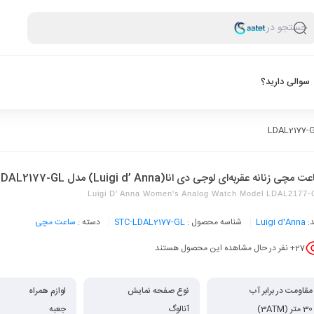
جستجو در
سوالی دارید؟
 مچی زنانه عقربه‌ای لوجی دی انا(Luigi d’ Anna) مدل LDAL2177-GL
Luigi D' Anna Women's Analog Watch Model LDAL2177
د:
Luigi d'Anna
شناسه محصول :
STC-LDAL2177-GL
دسته :
ساعت مچی
27
+ نفر در حال مشاهده این محصول هستند
مقاومت در برابر آب
نوع صفحه نمایش
لوازم همراه
30 متر (3ATM)
آنالوگ
جعبه