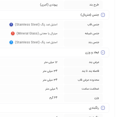
طرح بند
پیوندی (آجری)
جنس (متریال)
جنس قاب
استیل ضد زنگ (Stainless Steel)‏
?
جنس شیشه
مینرال یا معدنی (Mineral Glass)‏
?
جنس بند
استیل ضد زنگ (Stainless Steel)‏
?
ابعاد و وزن
عرض بند
12 میلی متر
فاصله بند تا بند
34 میلی متر
محدوده عرض قاب
34 میلی متر
ضخامت ساعت
9 میلی متر
وزن
64 گرم
رنگبندی