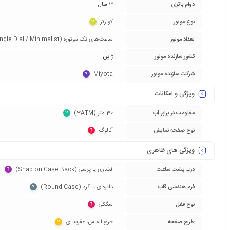
دوام باتری
3 سال
نوع موتور
کوارتز‏
?
تعداد موتور
ساعت‌های تک موتوره (Single Dial / Minimalist)‏
کشور سازنده موتور
ژاپن
شرکت سازنده موتور
Miyota‏
?
ویژگی و امکانات
مقاومت در برابر آب
30 متر (3ATM)‏
?
نوع صفحه نمایش
آنالوگ‏
?
ویژگی های ظاهری
درب پشت ساعت
فشاری یا پرسی (Snap-on Case Back)‏
?
فرم هندسی قاب
دایره‌ای یا گرد (Round Case)‏
?
نوع قفل
سگکی‏
?
طرح صفحه
طرح الماس، عقربه ای‏
?