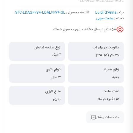
LDAG2278-LDAL2279-GL
برند:
Luigi d'Anna
شناسه محصول :
STC-LDAG2278-LDAL2279-GL
دسته :
ساعت مچی
58
+ نفر در حال مشاهده این محصول هستند
مقاومت در برابر آب
نوع صفحه نمایش
30 متر (3ATM)
آنالوگ
لوازم همراه
دوام باتری
جعبه
3 سال
دقت ساعت
منبع انرژی
±15 ثانیه در ماه
باتری
مشخصات بیشتر