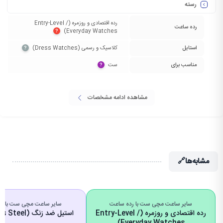
رسته
رده اقتصادی و روزمره (Entry-Level /
رده ساعت
Everyday Watches)‏
?
استایل
کلاسیک و رسمی (Dress Watches)‏
?
مناسب برای
ست‏
?
مشاهده ادامه مشخصات
مشابه‌ها
🔗
سایر ساعت مچی ست با رده ساعت
سایر ساعت مچی ست با ج
رده اقتصادی و روزمره (Entry-Level /
استیل ضد زنگ (Stainless Steel)