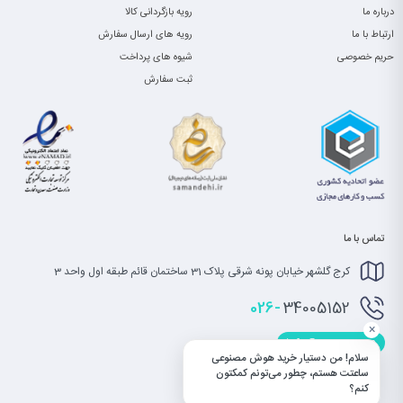
درباره ما
رویه بازگردانی کالا
ارتباط با ما
رویه های ارسال سفارش
حریم خصوصی
شیوه های پرداخت
ثبت سفارش
تماس با ما
کرج گلشهر خیابان پونه شرقی پلاک 31 ساختمان قائم طبقه اول واحد 3
026-
34005152
×
info@saatet.com
سلام! من دستیار خرید هوش مصنوعی
ساعتت هستم، چطور می‌تونم کمکتون
کنم؟