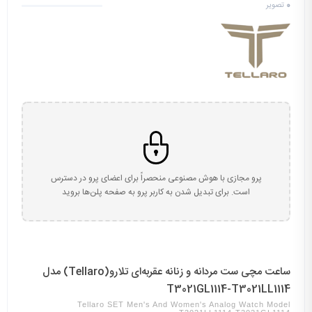
0
تصویر
پرو مجازی با هوش مصنوعی منحصراً برای اعضای پرو در دسترس
است. برای تبدیل شدن به کاربر پرو به صفحه پلن‌ها بروید
ساعت مچی ست مردانه و زنانه عقربه‌ای تلارو(Tellaro) مدل
T3021GL1114-T3021LL1114
Tellaro SET Men's And Women's Analog Watch Model