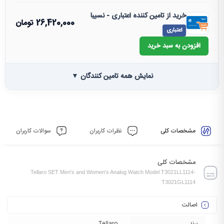
خرید از تامین کننده اعتباری - نسیبا
26,420,000
تومان
اعتباری
افزودن به سبد خرید
نمایش همه تامین کنندگان ▼
مشخصات کلی
نظرات کاربران
سوالات کاربران
مشخصات کلی
Tellaro SET Men's and Women's Analog Watch Model T3021LL1114-
T3021GL1114
اصالت