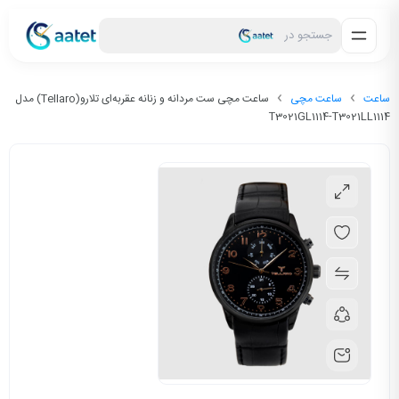
جستجو در
ساعت
ساعت مچی
ساعت مچی ست مردانه و زنانه عقربه‌ای تلارو(Tellaro) مدل
T3021GL1114-T3021LL1114