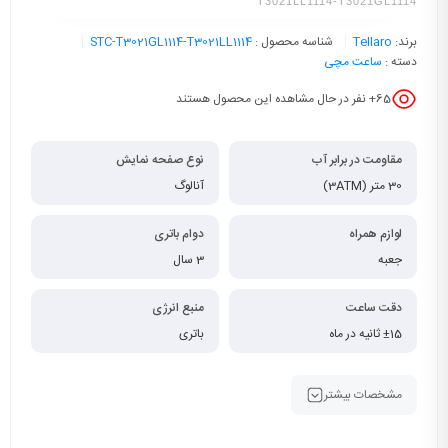
T3021LL1114-T3021GL1114
برند:
Tellaro
شناسه محصول :
STC-T3021GL1114-T3021LL1114
دسته :
ساعت مچی
65
+ نفر در حال مشاهده این محصول هستند
مقاومت در برابر آب
نوع صفحه نمایش
30 متر (3ATM)
آنالوگ
لوازم همراه
دوام باتری
جعبه
3 سال
دقت ساعت
منبع انرژی
±15 ثانیه در ماه
باتری
مشخصات بیشتر