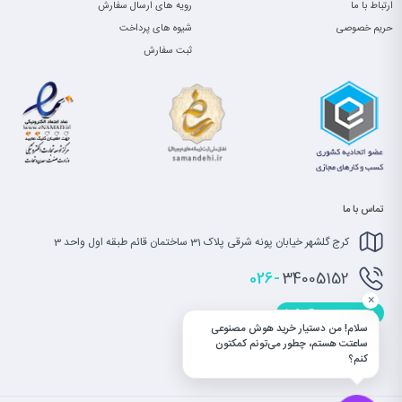
ارتباط با ما
رویه های ارسال سفارش
حریم خصوصی
شیوه های پرداخت
ثبت سفارش
تماس با ما
کرج گلشهر خیابان پونه شرقی پلاک 31 ساختمان قائم طبقه اول واحد 3
026-
34005152
×
info@saatet.com
سلام! من دستیار خرید هوش مصنوعی
ساعتت هستم، چطور می‌تونم کمکتون
کنم؟