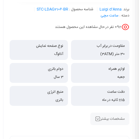
برند:
Luigi d'Anna
شناسه محصول :
STC-LDAG2106-BR
دسته :
ساعت مچی
92
+ نفر در حال مشاهده این محصول هستند
مقاومت در برابر آب
نوع صفحه نمایش
30 متر (3ATM)
آنالوگ
لوازم همراه
دوام باتری
جعبه
3 سال
دقت ساعت
منبع انرژی
±15 ثانیه در ماه
باتری
مشخصات بیشتر