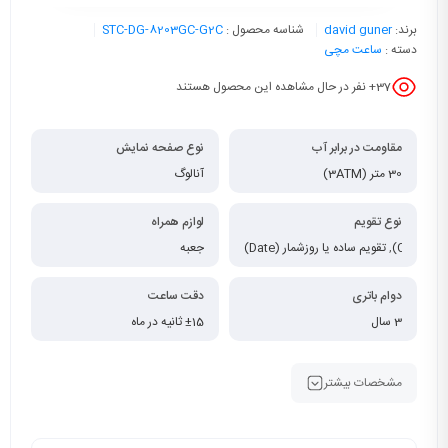
برند:
david guner
شناسه محصول :
STC-DG-8203GC-G2C
دسته :
ساعت مچی
37
+ نفر در حال مشاهده این محصول هستند
مقاومت در برابر آب
نوع صفحه نمایش
30 متر (3ATM)
آنالوگ
نوع تقویم
لوازم همراه
,
تقویم ساده یا روزشمار (Date)
جعبه
دوام باتری
دقت ساعت
3 سال
±15 ثانیه در ماه
مشخصات بیشتر