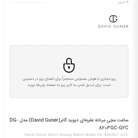
2
تصویر
پرو مجازی با هوش مصنوعی منحصراً برای اعضای پرو در دسترس
است. برای تبدیل شدن به کاربر پرو به صفحه پلن‌ها بروید
ساعت مچی مردانه عقربه‌ای دیوید گانر(David Guner) مدل DG-
8203GC-G2C
David Guner Men's Analog Watch Model DG-8203GC-G2C