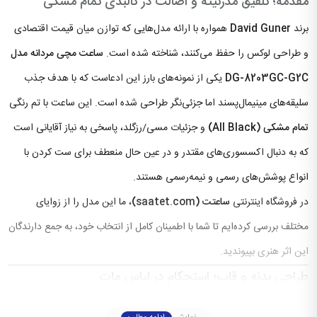
مقدمه؛ تلفیق مدرنیته و اصالت در کالبدی تمام مشکی
برند
David Guner
همواره با ارائه مدل‌هایی که توازن میان قیمت اقتصادی
و طراحی لوکس را حفظ می‌کنند، شناخته شده است.
ساعت مچی مردانه مدل
DG-8203GC-G2C
یکی از نمونه‌های بارز این ادعاست که با هدف جذب
سلیقه‌های مینیمال‌پسند اما جزئی‌نگر طراحی شده است. این ساعت با تم رنگی
تمام مشکی (All Black)
و جزئیات مسی/رزگلد، پاسخی به نیاز آقایانی است
که به دنبال اکسسوری‌های مقتدر و در عین حال منعطف برای ست کردن با
انواع پوشش‌های رسمی و نیمه‌رسمی هستند.
در فروشگاه اینترنتی
ساعتت (
saatet.com
)
، ما این مدل را از زوایای
مختلف بررسی کرده‌ایم تا شما با اطمینان کامل از انتخاب خود، به جمع دارندگان
این اثر هنری بپیوندید.
طراحی بدنه و قاب؛ استحکام در لباس مات
قاب این ساعت از متریال باکیفیت با پوشش رنگ مشکی مات ساخته شده