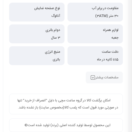
مقاومت در برابر آب
نوع صفحه نمایش
30 متر (3ATM)
آنالوگ
لوازم همراه
دوام باتری
جعبه
3 سال
دقت ساعت
منبع انرژی
±15 ثانیه در ماه
باتری
مشخصات بیشتر
امکان برگشت کالا در گروه ساعت مچی با دلیل "انصراف از خرید" تنها
در صورتی مورد قبول است که پلمب کالا(مخصوص سایت) باز نشده باشد.
این محصول توسط تولید کننده اصلی (برند) تولید شده است©️