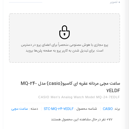
0
تصویر
پرو مجازی با هوش مصنوعی منحصراً برای اعضای پرو در دسترس
است. برای تبدیل شدن به کاربر پرو به صفحه پلن‌ها بروید
ساعت مچی مردانه عقربه ای کاسیو(casio) مدل MQ-24-
7ELDF
CASIO Men's Analog Watch Model MQ-24-7EDLF
برند:
CASIO
شناسه محصول :
STC-MQ-24-7EDLF
دسته :
ساعت مچی
72
+ نفر در حال مشاهده این محصول هستند