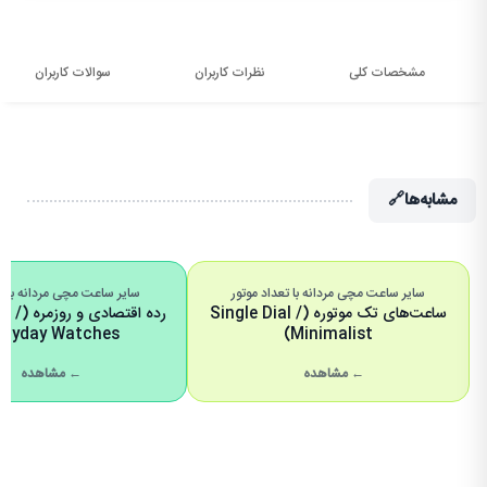
مشخصات کلی
نظرات کاربران
سوالات کاربران
مشابه‌ها
🔗
سایر ساعت مچی مردانه با تعداد موتور
سایر ساعت مچی مردانه با 
ساعت‌های تک موتوره (Single Dial /
رده اقتصا
eryday Watches)
Minimalist)
← مشاهده
← مشاهده