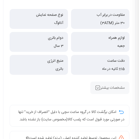
مقاومت در برابر آب
نوع صفحه نمایش
30 متر (3ATM)
آنالوگ
لوازم همراه
دوام باتری
جعبه
3 سال
دقت ساعت
منبع انرژی
±15 ثانیه در ماه
باتری
مشخصات بیشتر
امکان برگشت کالا در گروه ساعت مچی با دلیل "انصراف از خرید" تنها
در صورتی مورد قبول است که پلمب کالا(مخصوص سایت) باز نشده باشد.
این محصول توسط تولید کننده اصلی (برند) تولید شده است©️