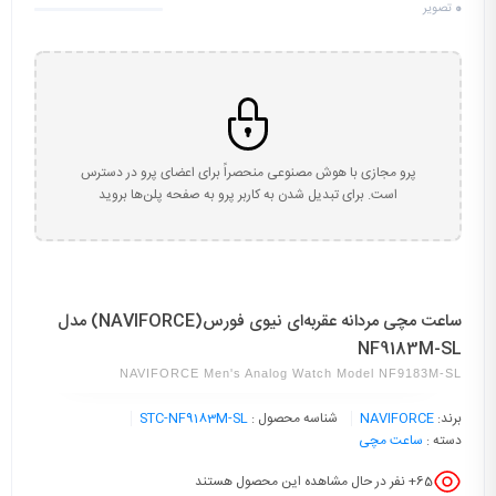
0
تصویر
پرو مجازی با هوش مصنوعی منحصراً برای اعضای پرو در دسترس
است. برای تبدیل شدن به کاربر پرو به صفحه پلن‌ها بروید
ساعت مچی مردانه عقربه‌ای نیوی فورس(NAVIFORCE) مدل
NF9183M-SL
NAVIFORCE Men's Analog Watch Model NF9183M-SL
برند:
NAVIFORCE
شناسه محصول :
STC-NF9183M-SL
دسته :
ساعت مچی
65
+ نفر در حال مشاهده این محصول هستند