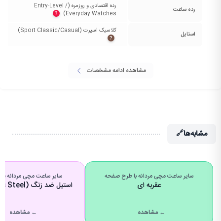
رده اقتصادی و روزمره (Entry-Level /
رده ساعت
Everyday Watches)‏
?
کلاسیک اسپرت (Sport Classic/Casual)‏
استایل
?
مشاهده ادامه مشخصات
مشابه‌ها
🔗
سایر ساعت مچی مردانه با طرح صفحه
سایر ساعت مچی مردانه با 
عقربه ای
استیل ضد زنگ (Stainless Steel)
← مشاهده
← مشاهده