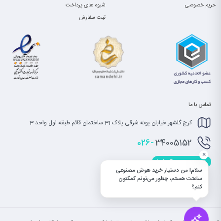
حریم خصوصی
شیوه های پرداخت
ثبت سفارش
تماس با ما
کرج گلشهر خیابان پونه شرقی پلاک 31 ساختمان قائم طبقه اول واحد 3
026-
34005152
×
info@saatet.com
سلام! من دستیار خرید هوش مصنوعی
ساعتت هستم، چطور می‌تونم کمکتون
کنم؟