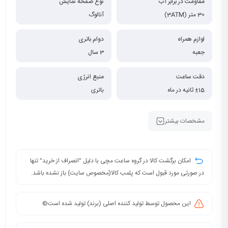
مقاومت در برابر آب
نوع صفحه نمایش
30 متر (3ATM)
آنالوگ
لوازم همراه
دوام باتری
جعبه
3 سال
دقت ساعت
منبع انرژی
±15 ثانیه در ماه
باتری
مشخصات بیشتر
امکان برگشت کالا در گروه ساعت مچی با دلیل "انصراف از خرید" تنها
در صورتی مورد قبول است که پلمب کالا(مخصوص سایت) باز نشده باشد.
این محصول توسط تولید کننده اصلی (برند) تولید شده است©️