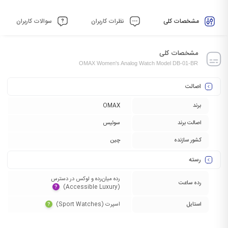
مشخصات کلی
نظرات کاربران
سوالات کاربران
مشخصات کلی
OMAX Women's Analog Watch Model DB-01-BR
اصالت
برند
OMAX
اصالت برند
سوئیس
کشور سازنده
چین
رسته
رده میان‌رده و لوکس در دسترس
رده ساعت
(Accessible Luxury)‏
?
استایل
اسپرت (Sport Watches)‏
?