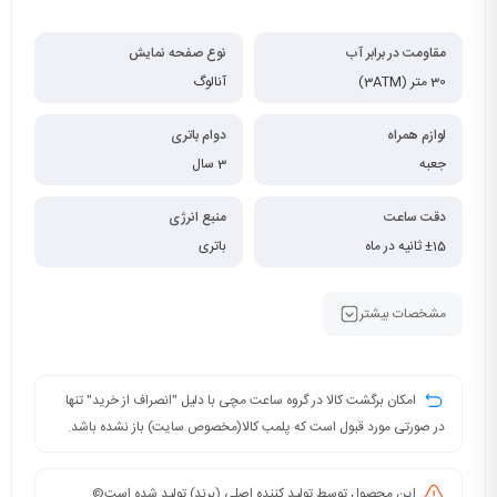
مقاومت در برابر آب
نوع صفحه نمایش
30 متر (3ATM)
آنالوگ
لوازم همراه
دوام باتری
جعبه
3 سال
دقت ساعت
منبع انرژی
±15 ثانیه در ماه
باتری
مشخصات بیشتر
امکان برگشت کالا در گروه ساعت مچی با دلیل "انصراف از خرید" تنها
در صورتی مورد قبول است که پلمب کالا(مخصوص سایت) باز نشده باشد.
این محصول توسط تولید کننده اصلی (برند) تولید شده است©️