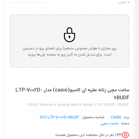
0
تصویر
پرو مجازی با هوش مصنوعی منحصراً برای اعضای پرو در دسترس
است. برای تبدیل شدن به کاربر پرو به صفحه پلن‌ها بروید
ساعت مچی زنانه عقربه ای کاسیو(casio) مدل LTP-V002D-
7BUDF
CASIO Women's Analog Watch Model LTP-V002D-7BUDF
برند:
CASIO
شناسه محصول :
STC-LTP-V002D-7BUDF
دسته :
ساعت مچی
44
+ نفر در حال مشاهده این محصول هستند