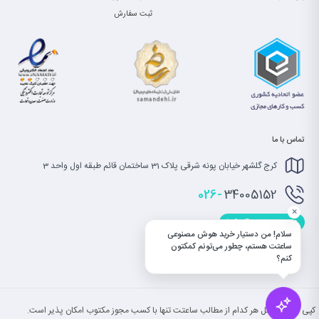
ثبت سفارش
تماس با ما
کرج گلشهر خیابان پونه شرقی پلاک 31 ساختمان قائم طبقه اول واحد 3
026-
34005152
×
info@saatet.com
سلام! من دستیار خرید هوش مصنوعی
ساعتت هستم، چطور می‌تونم کمکتون
کنم؟
کپی بخش یا کل هر کدام از مطالب ساعتت تنها با کسب مجوز مکتوب امکان پذیر است.