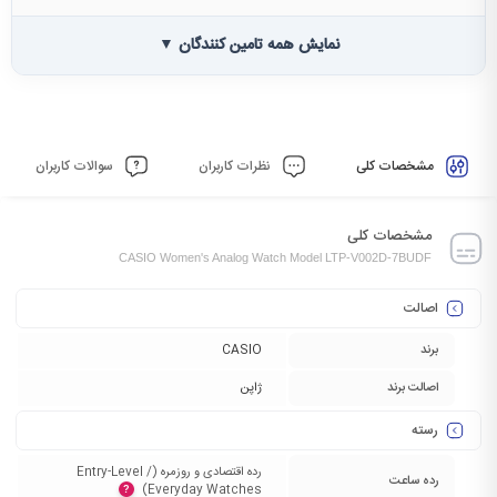
نمایش همه تامین کنندگان ▼
مشخصات کلی
نظرات کاربران
سوالات کاربران
مشخصات کلی
CASIO Women's Analog Watch Model LTP-V002D-7BUDF
اصالت
برند
CASIO
اصالت برند
ژاپن
رسته
رده اقتصادی و روزمره (Entry-Level /
رده ساعت
Everyday Watches)‏
?