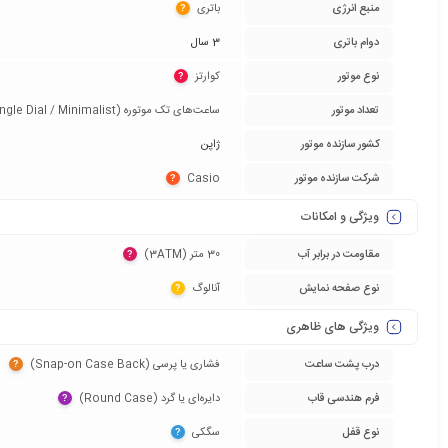
منبع انرژی
باتری‏
?
دوام باتری
3 سال
نوع موتور
کوارتز‏
?
تعداد موتور
ساعت‌های تک موتوره (Single Dial / Minimalist)‏
کشور سازنده موتور
ژاپن
شرکت سازنده موتور
Casio‏
?
ویژگی و امکانات
مقاومت در برابر آب
30 متر (3ATM)‏
?
نوع صفحه نمایش
آنالوگ‏
?
ویژگی های ظاهری
درب پشت ساعت
فشاری یا پرسی (Snap-on Case Back)‏
?
فرم هندسی قاب
دایره‌ای یا گرد (Round Case)‏
?
نوع قفل
سگکی‏
?