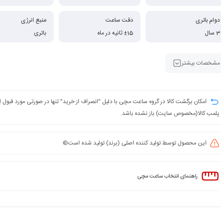
دوام باتری
دقت ساعت
منبع انرژی
3 سال
±15 ثانیه در ماه
باتری
مشخصات بیشتر
امکان برگشت کالا در گروه ساعت مچی با دلیل "انصراف از خرید" تنها در صورتی مورد قبول
پلمب کالا(مخصوص سایت) باز نشده باشد.
این محصول توسط تولید کننده اصلی (برند) تولید شده است©️
راهنمای انتخاب ساعت مچی