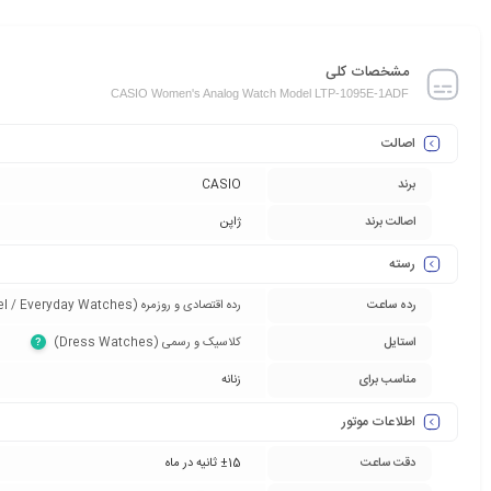
مشخصات کلی
CASIO Women's Analog Watch Model LTP-1095E-1ADF
اصالت
برند
CASIO
اصالت برند
ژاپن
رسته
رده ساعت
رده اقتصادی و روزمره (Entry-Level / Everyday Watches)‏
استایل
کلاسیک و رسمی (Dress Watches)‏
?
مناسب برای
زنانه
اطلاعات موتور
دقت ساعت
±15 ثانیه در ماه