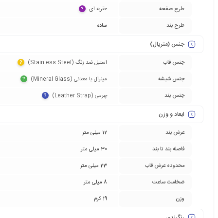
طرح صفحه
عقربه ای‏
?
طرح بند
ساده
جنس (متریال)
جنس قاب
استیل ضد زنگ (Stainless Steel)‏
?
جنس شیشه
مینرال یا معدنی (Mineral Glass)‏
?
جنس بند
چرمی (Leather Strap)‏
?
ابعاد و وزن
عرض بند
12 میلی متر
فاصله بند تا بند
30 میلی متر
محدوده عرض قاب
23 میلی متر
ضخامت ساعت
8 میلی متر
وزن
19 کرم
رنگبندی