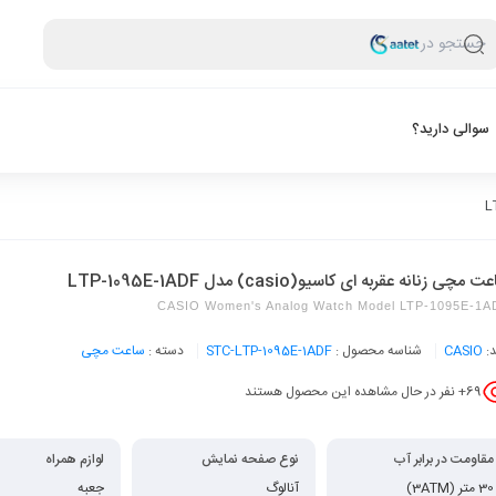
جستجو در
سوالی دارید؟
 مچی زنانه عقربه ای کاسیو(casio) مدل LTP-1095E-1ADF
CASIO Women's Analog Watch Model LTP-1095E-1A
د:
CASIO
شناسه محصول :
STC-LTP-1095E-1ADF
دسته :
ساعت مچی
69
+ نفر در حال مشاهده این محصول هستند
مقاومت در برابر آب
نوع صفحه نمایش
لوازم همراه
30 متر (3ATM)
آنالوگ
جعبه