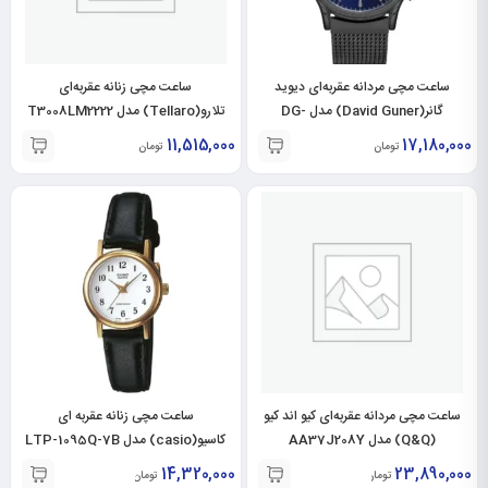
ساعت مچی مردانه عقربه‌ای دیوید
ساعت مچی زنانه عقربه‌ای
گانر(David Guner) مدل DG-
تلارو(Tellaro) مدل T3008LM2222
8203GC-V3
11,515,000
17,180,000
تومان
تومان
ساعت مچی مردانه عقربه‌ای کیو اند کیو
ساعت مچی زنانه عقربه ای
(Q&Q) مدل AA37J208Y
کاسیو(casio) مدل LTP-1095Q-7B
14,320,000
23,890,000
تومان
تومان