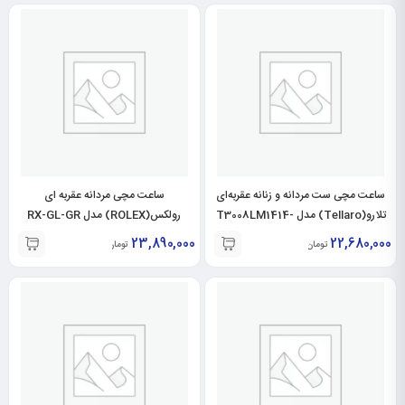
ساعت مچی ست مردانه و زنانه عقربه‌ای
ساعت مچی مردانه عقربه ای
تلارو(Tellaro) مدل T3008LM1414-
رولکس(ROLEX) مدل RX-GL-GR
T3008GM1414
23,890,000
22,680,000
تومان
تومان