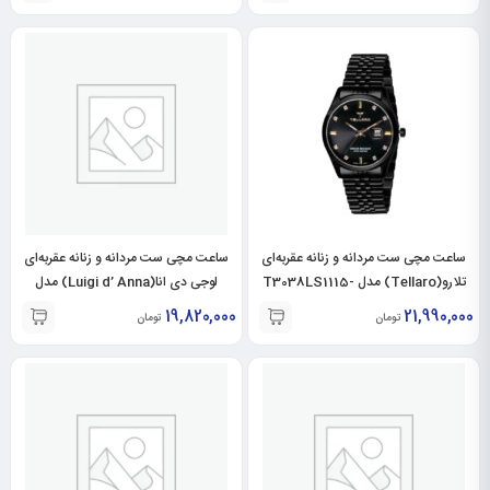
ساعت مچی ست مردانه و زنانه عقربه‌ای
ساعت مچی ست مردانه و زنانه عقربه‌ای
تلارو(Tellaro) مدل T3038LS1115-
لوجی دی انا(Luigi d’ Anna) مدل
LDAG2142-LDAL2143-RO-BL
T3038GS1115
19,820,000
21,990,000
تومان
تومان