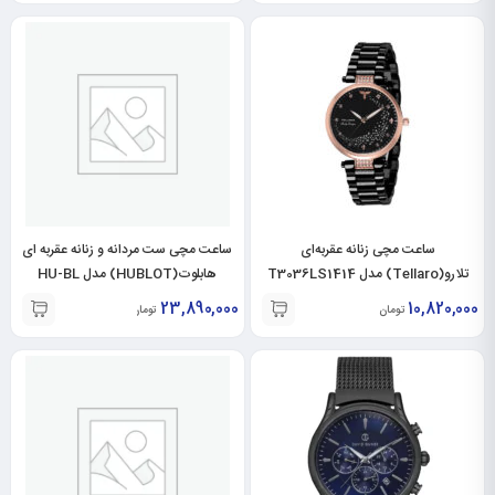
ساعت مچی زنانه عقربه‌ای
ساعت مچی ست مردانه و زنانه عقربه ای
تلارو(Tellaro) مدل T3036LS1414
هابلوت(HUBLOT) مدل HU-BL
23,890,000
10,820,000
تومان
تومان