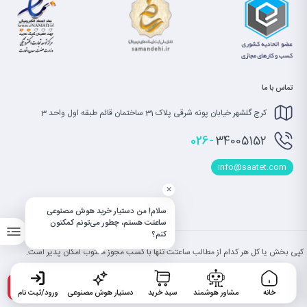
تماس با ما
کرج گلشهر خیابان پونه شرقی پلاک 31 ساختمان قائم طبقه اول واحد 3
026-
34005152
info@saatet.com
×
سلام! من دستیار خرید هوش مصنوعی
ساعتت هستم، چطور می‌تونم کمکتون
کنم؟
کپی بخش یا کل هر کدام از مطالب ساعتت تنها با کسب مجوز مکتوب امکان پذیر است.
خانه
مشاور هوشمند
سبد خرید
دستیار هوش مصنوعی
ورود/ثبت نام