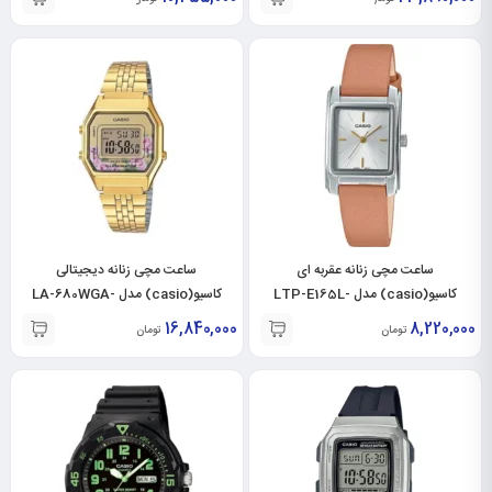
ساعت مچی زنانه عقربه ای
ساعت مچی زنانه دیجیتالی
کاسیو(casio) مدل LTP-E165L-
کاسیو(casio) مدل LA-680WGA-
4CDF
7ADF
16,840,000
8,220,000
تومان
تومان