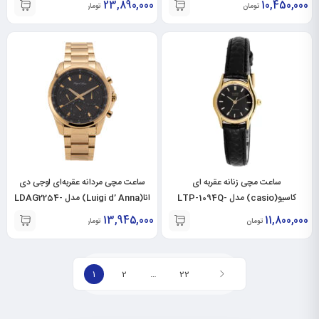
23,890,000
10,450,000
تومان
تومان
ساعت مچی زنانه عقربه ای
ساعت مچی مردانه عقربه‌ای لوجی دی
کاسیو(casio) مدل LTP-1094Q-
انا(Luigi d’ Anna) مدل LDAG2254-
GL
1ARDF
13,945,000
11,800,000
تومان
تومان
1
2
…
22