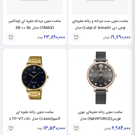
ساعت مچی ست مردانه و زنانه عقربه‌ای
ساعت مچی مردانه عقربه ای اوماکس
لوجی دی انا(Luigi d’ Anna) مدل
(OMAX) مدل EB-00-BL
LDAG2180-LDAL2179-SL
23,890,000
19,790,000
تومان
تومان
ساعت مچی زنانه عقربه‌ای نیوی
ساعت مچی زنانه عقربه ای
فورس(NAVIFORCE) مدل
کاسیو(casio) مدل LTP-VT01G-
1BUDF
NF5009L-GR-RO
13,530,000
6,984,000
تومان
تومان