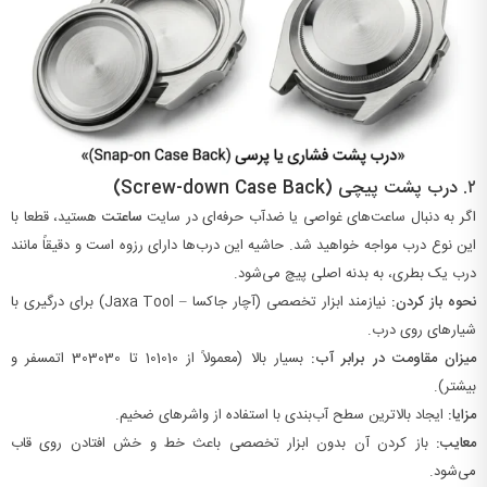
۲.
درب پشت پیچی (Screw-down Case Back)
اگر به دنبال ساعت‌های غواصی یا ضدآب حرفه‌ای در سایت
ساعتت
هستید، قطعا با
این نوع درب مواجه خواهید شد. حاشیه این درب‌ها دارای رزوه است و دقیقاً مانند
درب یک بطری، به بدنه اصلی پیچ می‌شود.
نحوه باز کردن:
نیازمند ابزار تخصصی (آچار جاکسا – Jaxa Tool) برای درگیری با
شیارهای روی درب.
میزان مقاومت در برابر آب:
بسیار بالا (معمولاً از
10
1010
تا
30
3030
اتمسفر و
بیشتر).
مزایا:
ایجاد بالاترین سطح آب‌بندی با استفاده از واشرهای ضخیم.
معایب:
باز کردن آن بدون ابزار تخصصی باعث خط و خش افتادن روی قاب
می‌شود.