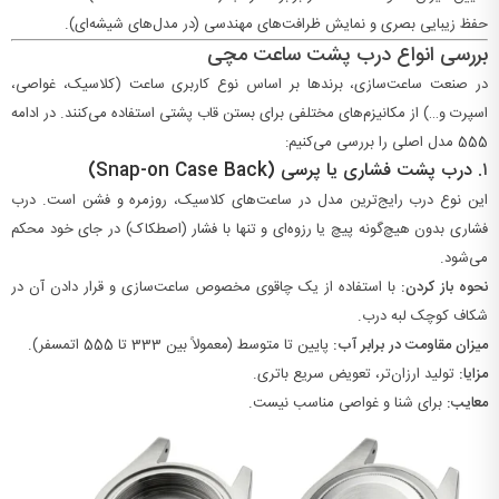
حفظ زیبایی بصری و نمایش ظرافت‌های مهندسی (در مدل‌های شیشه‌ای).
بررسی انواع درب پشت ساعت مچی
در صنعت ساعت‌سازی، برندها بر اساس نوع کاربری ساعت (کلاسیک، غواصی،
اسپرت و…) از مکانیزم‌های مختلفی برای بستن قاب پشتی استفاده می‌کنند. در ادامه
5
55
مدل اصلی را بررسی می‌کنیم:
۱.
درب پشت فشاری یا پرسی (Snap-on Case Back)
این نوع درب رایج‌ترین مدل در ساعت‌های کلاسیک، روزمره و فشن است. درب
فشاری بدون هیچ‌گونه پیچ یا رزوه‌ای و تنها با فشار (اصطکاک) در جای خود محکم
می‌شود.
نحوه باز کردن:
با استفاده از یک چاقوی مخصوص ساعت‌سازی و قرار دادن آن در
شکاف کوچک لبه درب.
میزان مقاومت در برابر آب:
پایین تا متوسط (معمولاً بین
3
33
تا
5
55
اتمسفر).
مزایا:
تولید ارزان‌تر، تعویض سریع باتری.
معایب:
برای شنا و غواصی مناسب نیست.