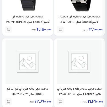
ساعت مچی مردانه عقربه ای دیجیتال
ساعت مچی مردانه عقربه ای
کاسیو(casio) مدل AW-48HE-
کاسیو(casio) مدل MQ-24-1B3LDF
8AVDF
4,950,000
12,100,000
تومان
تومان
ساعت مچی ست مردانه و زنانه عقربه‌ای
ساعت مچی زنانه عقربه‌ای کیو اند کیو
تلارو(Tellaro) مدل T3012LS1112-
(Q&Q) مدل Q893J402Y
T3012GS1112
23,890,000
21,490,000
تومان
تومان