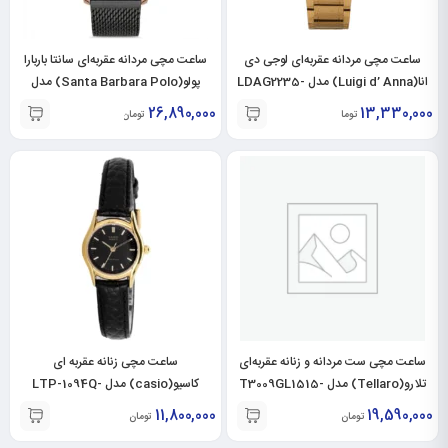
ساعت مچی مردانه عقربه‌ای لوجی دی
ساعت مچی مردانه عقربه‌ای سانتا باربارا
انا(Luigi d’ Anna) مدل LDAG2235-
پولو(Santa Barbara Polo) مدل
SB.1.10147-4
GL
26,890,000
13,330,000
تومان
تومان
ساعت مچی ست مردانه و زنانه عقربه‌ای
ساعت مچی زنانه عقربه ای
تلارو(Tellaro) مدل T3009GL1515-
کاسیو(casio) مدل LTP-1094Q-
1ARDF
T3009LL1515
11,800,000
19,590,000
تومان
تومان