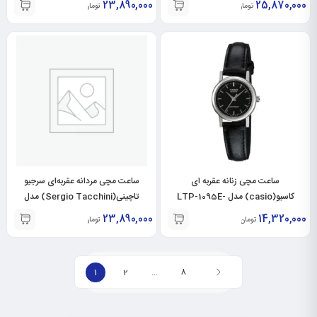
23,890,000
25,870,000
تومان
تومان
ساعت مچی زنانه عقربه ای
ساعت مچی مردانه عقربه‌ای سرجیو
کاسیو(casio) مدل LTP-1095E-
تاچینی(Sergio Tacchini) مدل
ST.1.10105-2
1ADF
23,890,000
14,320,000
تومان
تومان
1
2
…
8