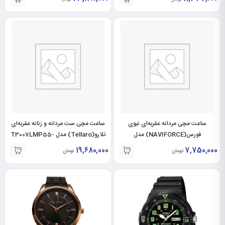
ساعت مچی مردانه عقربه‌ای نیوی
ساعت مچی ست مردانه و زنانه عقربه‌ای
فورس(NAVIFORCE) مدل
تلارو(Tellaro) مدل T3007LMP55-
T3007GMP55
NF9192M-SL-RO
19,680,000
7,750,000
تومان
تومان