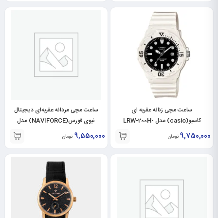
ساعت مچی زنانه عقربه ای
ساعت مچی مردانه عقربه‌ای دیجیتال
کاسیو(casio) مدل LRW-200H-
نیوی فورس(NAVIFORCE) مدل
NF9146M-BR-BL
1EVDF
9,550,000
9,750,000
تومان
تومان