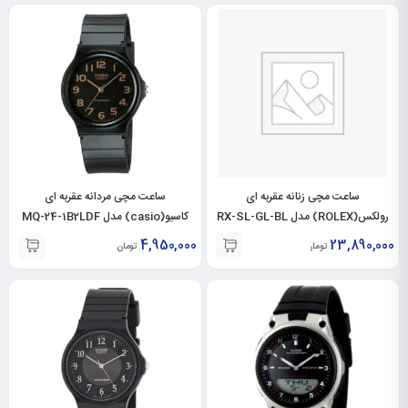
ساعت مچی زنانه عقربه ای
ساعت مچی مردانه عقربه ای
رولکس(ROLEX) مدل RX-SL-GL-BL
کاسیو(casio) مدل MQ-24-1B2LDF
4,950,000
23,890,000
تومان
تومان