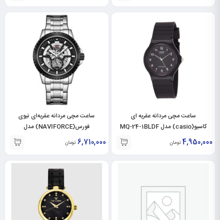
ساعت مچی مردانه عقربه ای
ساعت مچی مردانه عقربه‌ای نیوی
کاسیو(casio) مدل MQ-24-1BLDF
فورس(NAVIFORCE) مدل
NF9186M-SL-BL
6,710,000
4,950,000
تومان
تومان