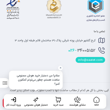
تماس با ما
کرج گلشهر خیابان پونه شرقی پلاک 31 ساختمان قائم طبقه اول واحد 3
026-
34005152
info@saatet.com
×
سلام! من دستیار خرید هوش مصنوعی
ساعتت هستم، چطور می‌تونم کمکتون
کنم؟
کپی بخش یا کل هر کدام از مطالب ساعتت تنها با کسب مجوز مکتوب امکان پذیر است.
خانه
مشاور هوشمند
سبد خرید
دستیار هوش مصنوعی
ورود/ثبت نام