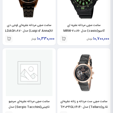
ساعت مچی مردانه عقربه ای
ساعت مچی مردانه عقربه‌ای لوجی دی
کاسیو(casio) مدل MRW-200H-
انا(Luigi d’ Anna) مدل LDAG2087-
BL-RO
3BVDF
10,330,000
10,700,000
تومان
تومان
ساعت مچی ست مردانه و زنانه عقربه‌ای
ساعت مچی مردانه عقربه‌ای سرجیو
تلارو(Tellaro) مدل T3034GL1414-
تاچینی(Sergio Tacchini) مدل
ST.1.10140-4
T3034LL1414