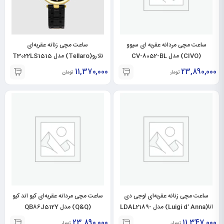
ساعت مچی مردانه عقربه ای سیوو
ساعت مچی زنانه عقربه‌ای
(CIVO) مدل CV-8052-BL
تلارو(Tellaro) مدل T3022LS1515
11,370,000
23,890,000
تومان
تومان
ساعت مچی زنانه عقربه‌ای لوجی دی
ساعت مچی مردانه عقربه‌ای کیو اند کیو
انا(Luigi d’ Anna) مدل LDAL2189-
(Q&Q) مدل QB86J512Y
BL-RO
23,890,000
11,347,000
تومان
تومان