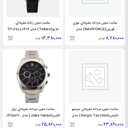
ساعت مچی مردانه عقربه‌ای نیوی
ساعت مچی زنانه عقربه‌ای
فورس(NAVIFORCE) مدل
تلارو(Tellaro) مدل T3025LL1414
NF9145M-BL
13,380,000
8,780,000
تومان
تومان
ساعت مچی مردانه عقربه‌ای سرجیو
ساعت مچی مردانه عقربه‌ای ژول
تاچینی(Sergio Tacchini) مدل
فابین(Jules fabien) مدل JFG527-
ST
ST.1.10139-3
25,820,000
23,890,000
تومان
تومان