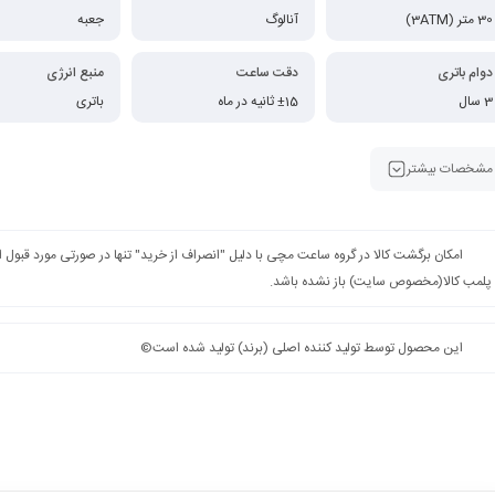
30 متر (3ATM)
آنالوگ
جعبه
دوام باتری
دقت ساعت
منبع انرژی
3 سال
±15 ثانیه در ماه
باتری
مشخصات بیشتر
امکان برگشت کالا در گروه ساعت مچی با دلیل "انصراف از خرید" تنها در صورتی مورد قبول
پلمب کالا(مخصوص سایت) باز نشده باشد.
این محصول توسط تولید کننده اصلی (برند) تولید شده است©️