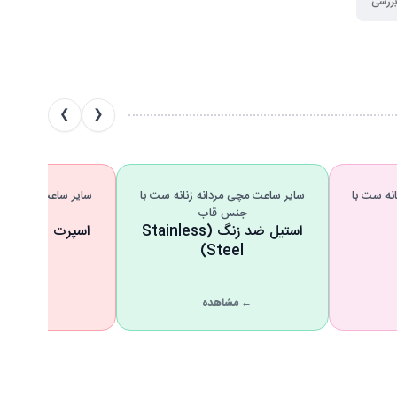
بررسی
❯
❮
نه ست با
سایر ساعت مچی مردانه زنانه ست با
سایر ساعت مچی مردا
جنس قاب
استای
استیل ضد زنگ (Stainless
اسپرت (Sport Watches)
Steel)
← مشاهده
← مشاهد