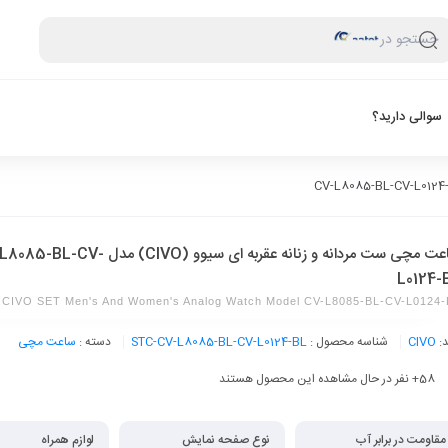
جستجو در
سوالی دارید؟
ساعت مچی ست مردانه و زنانه عقربه ای سیوو (CIVO) مدل V
L0124-
CIVO SET Men's And Women's Analog Watch Model CV-L8085-BL-CV-L0124-
د:
CIVO
شناسه محصول :
STC-CV-L8085-BL-CV-L0124-BL
دسته :
ساعت مچی
58
+ نفر در حال مشاهده این محصول هستند
مقاومت در برابر آب
نوع صفحه نمایش
لوازم همراه