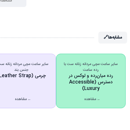
مشخصات
مشابه‌ها
🔗
سایر ساعت مچی مردانه زنانه ست با
سایر ساعت مچی مردانه زنانه ست
رده ساعت
جنس بند
رده میان‌رده و لوکس در
چرمی (Leather Strap)
دسترس (Accessible
Luxury)
← مشاهده
← مشاهده