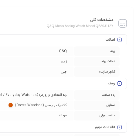
مشخصات کلی
Q&Q Men's Analog Watch Model QB80J112Y
اصالت
برند
Q&Q
اصالت برند
ژاپن
کشور سازنده
چین
رسته
رده ساعت
رده اقتصادی و روزمره (Entry-Level / Everyday Watches)‏
استایل
کلاسیک و رسمی (Dress Watches)‏
?
مناسب برای
مردانه
اطلاعات موتور