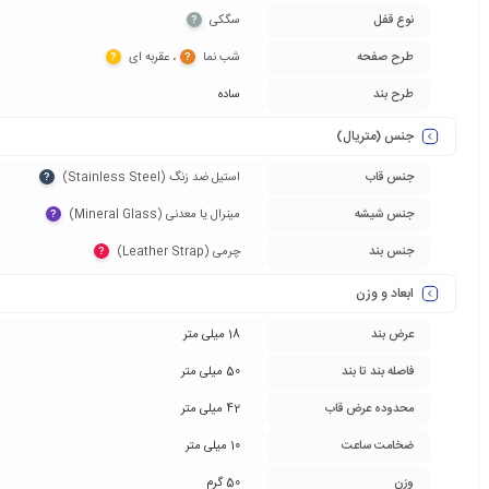
نوع قفل
سگکی‏
?
طرح صفحه
شب نما‏
‏، عقربه ای‏
?
?
طرح بند
ساده
جنس (متریال)
جنس قاب
استیل ضد زنگ (Stainless Steel)‏
?
جنس شیشه
مینرال یا معدنی (Mineral Glass)‏
?
جنس بند
چرمی (Leather Strap)‏
?
ابعاد و وزن
عرض بند
18 میلی متر
فاصله بند تا بند
50 میلی متر
محدوده عرض قاب
42 میلی متر
ضخامت ساعت
10 میلی متر
وزن
50 گرم