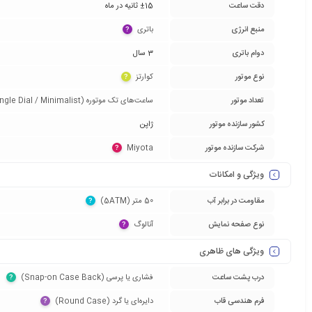
دقت ساعت
±15 ثانیه در ماه
منبع انرژی
باتری‏
?
دوام باتری
3 سال
نوع موتور
کوارتز‏
?
تعداد موتور
ساعت‌های تک موتوره (Single Dial / Minimalist)‏
کشور سازنده موتور
ژاپن
شرکت سازنده موتور
Miyota‏
?
ویژگی و امکانات
مقاومت در برابر آب
50 متر (5ATM)‏
?
نوع صفحه نمایش
آنالوگ‏
?
ویژگی های ظاهری
درب پشت ساعت
فشاری یا پرسی (Snap-on Case Back)‏
?
فرم هندسی قاب
دایره‌ای یا گرد (Round Case)‏
?