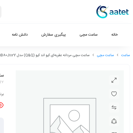
خانه
ساعت مچی
پیگیری سفارش
دانش نامه
ساعت
ساعت مچی
ساعت مچی مردانه عقربه‌ای کیو اند کیو (Q&Q) مدل QB80J112Y
ساعت
2Y
برن