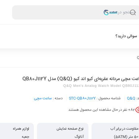
جستجو در
سوالی دارید؟
 مچی مردانه عقربه‌ای کیو اند کیو (Q&Q) مدل QB80J112Y
Q&Q Men's Analog Watch Model QB80J11
د:
Q&Q
شناسه محصول :
STC-QB80J112Y
دسته :
ساعت مچی
82
+ نفر در حال مشاهده این محصول هستند
مقاومت در برابر آب
نوع صفحه نمایش
لوازم همراه
50 متر (5ATM)
آنالوگ
جعبه