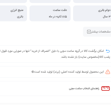
دوام باتری
دقت ساعت
منبع انرژی
3 سال
±15 ثانیه در ماه
باتری
مشخصات بیشتر
امکان برگشت کالا در گروه ساعت مچی با دلیل "انصراف از خرید" تنها در صورتی مورد قبول
پلمب کالا(مخصوص سایت) باز نشده باشد.
این محصول توسط تولید کننده اصلی (برند) تولید شده است©️
راهنمای انتخاب ساعت مچی