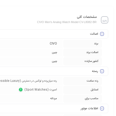
مشخصات کلی
CIVO Men's Analog Watch Model CV-L8082-BR
اصالت
برند
CIVO
اصالت برند
چین
کشور سازنده
چین
رسته
رده ساعت
رده میان‌رده و لوکس در دسترس (Accessible Luxury)‏
استایل
اسپرت (Sport Watches)‏
?
مناسب برای
مردانه
اطلاعات موتور