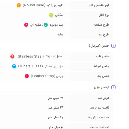
فرم هندسی قاب
دایره‌ای یا گرد (Round Case)‏
?
نوع قفل
سگکی‏
?
طرح صفحه
چند موتوره‏
‏، عقربه ای‏
?
?
طرح بند
ساده
جنس (متریال)
جنس قاب
استیل ضد زنگ (Stainless Steel)‏
?
جنس شیشه
مینرال یا معدنی (Mineral Glass)‏
?
جنس بند
چرمی (Leather Strap)‏
?
ابعاد و وزن
عرض بند
20 میلی متر
فاصله بند تا بند
49 میلی متر
محدوده عرض قاب
42 میلی متر
ضخامت ساعت
10 میلی متر