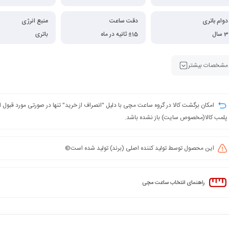
دوام باتری
دقت ساعت
منبع انرژی
3 سال
±15 ثانیه در ماه
باتری
مشخصات بیشتر
امکان برگشت کالا در گروه ساعت مچی با دلیل "انصراف از خرید" تنها در صورتی مورد قبول
پلمب کالا(مخصوص سایت) باز نشده باشد.
این محصول توسط تولید کننده اصلی (برند) تولید شده است©️
راهنمای انتخاب ساعت مچی