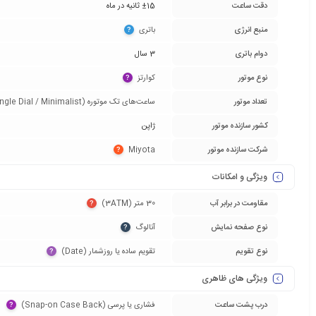
دقت ساعت
±15 ثانیه در ماه
منبع انرژی
باتری‏
?
دوام باتری
3 سال
نوع موتور
کوارتز‏
?
تعداد موتور
ساعت‌های تک موتوره (Single Dial / Minimalist)‏
کشور سازنده موتور
ژاپن
شرکت سازنده موتور
Miyota‏
?
ویژگی و امکانات
مقاومت در برابر آب
30 متر (3ATM)‏
?
نوع صفحه نمایش
آنالوگ‏
?
نوع تقویم
تقویم ساده یا روزشمار (Date)‏
?
ویژگی های ظاهری
درب پشت ساعت
فشاری یا پرسی (Snap-on Case Back)‏
?