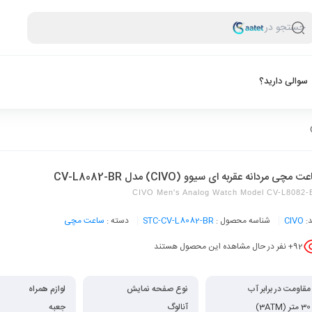
جستجو در
سوالی دارید؟
 مچی مردانه عقربه ای سیوو (CIVO) مدل CV-L8082-BR
CIVO Men's Analog Watch Model CV-L8082-
د:
CIVO
شناسه محصول :
STC-CV-L8082-BR
دسته :
ساعت مچی
92
+ نفر در حال مشاهده این محصول هستند
مقاومت در برابر آب
نوع صفحه نمایش
لوازم همراه
30 متر (3ATM)
آنالوگ
جعبه