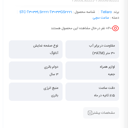
T3033LS2221-T3033GS2221
برند:
Tellaro
شناسه محصول :
STC-T3033LS2221-T3033GS2221
دسته :
ساعت مچی
60
+ نفر در حال مشاهده این محصول هستند
مقاومت در برابر آب
نوع صفحه نمایش
30 متر (3ATM)
آنالوگ
لوازم همراه
دوام باتری
جعبه
3 سال
دقت ساعت
منبع انرژی
±15 ثانیه در ماه
باتری
مشخصات بیشتر