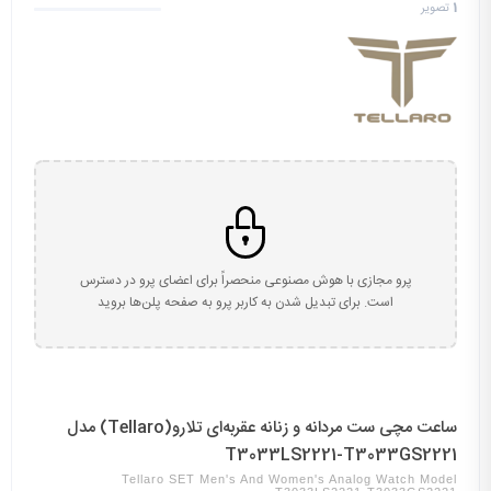
1
تصویر
پرو مجازی با هوش مصنوعی منحصراً برای اعضای پرو در دسترس
است. برای تبدیل شدن به کاربر پرو به صفحه پلن‌ها بروید
ساعت مچی ست مردانه و زنانه عقربه‌ای تلارو(Tellaro) مدل
T3033LS2221-T3033GS2221
Tellaro SET Men's And Women's Analog Watch Model