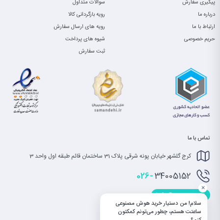
پیگیری سفارش
سوالات متداول
درباره ما
رویه بازگردانی کالا
ارتباط با ما
رویه های ارسال سفارش
حریم خصوصی
شیوه های پرداخت
ثبت سفارش
تماس با ما
کرج گلشهر خیابان پونه شرقی پلاک 31 ساختمان قائم طبقه اول واحد 3
026-
34005152
×
info@saatet.com
سلام! من دستیار خرید هوش مصنوعی
ساعتت هستم، چطور می‌تونم کمکتون