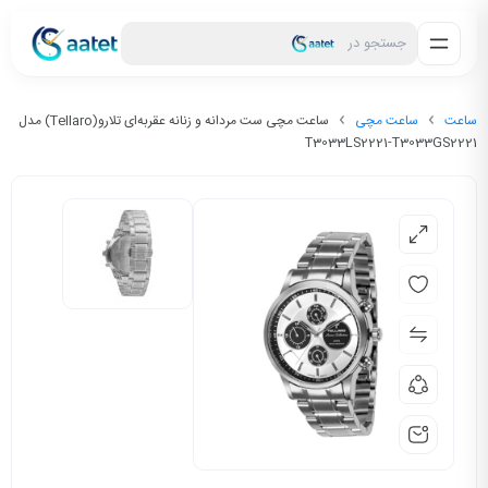
جستجو در
ساعت
ساعت مچی
ساعت مچی ست مردانه و زنانه عقربه‌ای تلارو(Tellaro) مدل
T3033LS2221-T3033GS2221