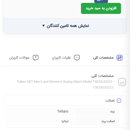
افزودن به سبد خرید
نمایش همه تامین کنندگان ▼
مشخصات کلی
نظرات کاربران
سوالات کاربران
مشخصات کلی
Tellaro SET Men's and Women's Analog Watch Model T3033LS2221-
T3033GS2221
اصالت
برند
Tellaro
اصالت برند
ایتالیا