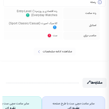
رسته
رده اقتصادی و روزمره (Entry-Level /
رده ساعت
Everyday Watches)‏
?
کلاسیک اسپرت (Sport Classic/Casual)‏
استایل
?
مناسب برای
ست‏
?
مشاهده ادامه مشخصات
مشابه‌ها
🔗
سایر ساعت مچی ست با طرح صفحه
سایر ساعت مچی ست با ر
عقربه ای
نقره ای