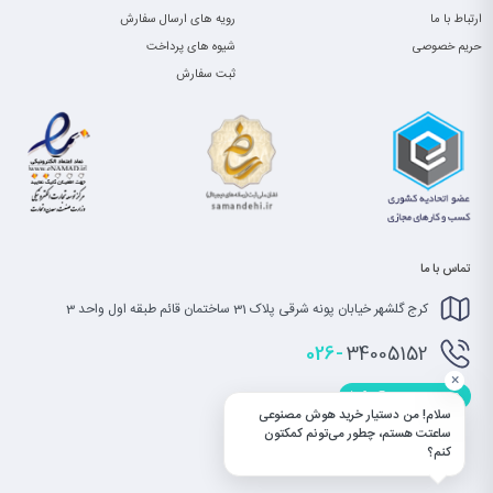
ارتباط با ما
رویه های ارسال سفارش
حریم خصوصی
شیوه های پرداخت
ثبت سفارش
تماس با ما
کرج گلشهر خیابان پونه شرقی پلاک 31 ساختمان قائم طبقه اول واحد 3
026-
34005152
×
info@saatet.com
سلام! من دستیار خرید هوش مصنوعی
ساعتت هستم، چطور می‌تونم کمکتون
کنم؟