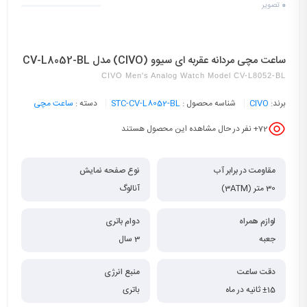
0
تصویر
ساعت مچی مردانه عقربه ای سیوو (CIVO) مدل CV-L8052-BL
CIVO Men's Analog Watch Model CV-L8052-BL
برند:
CIVO
شناسه محصول :
STC-CV-L8052-BL
دسته :
ساعت مچی
72
+ نفر در حال مشاهده این محصول هستند
مقاومت در برابر آب
نوع صفحه نمایش
30 متر (3ATM)
آنالوگ
لوازم همراه
دوام باتری
جعبه
3 سال
دقت ساعت
منبع انرژی
±15 ثانیه در ماه
باتری