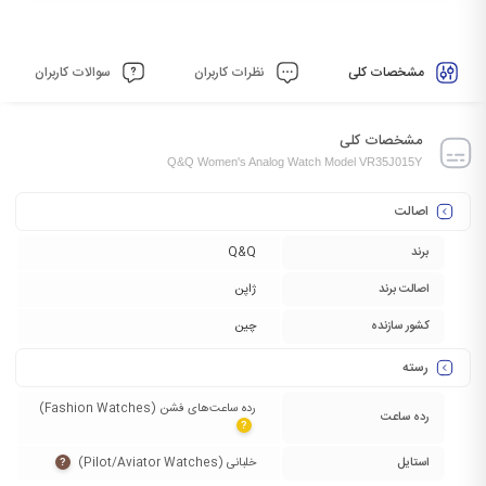
مشخصات کلی
نظرات کاربران
سوالات کاربران
مشخصات کلی
Q&Q Women's Analog Watch Model VR35J015Y
اصالت
برند
Q&Q
اصالت برند
ژاپن
کشور سازنده
چین
رسته
رده ساعت‌های فشن (Fashion Watches)‏
رده ساعت
?
استایل
خلبانی (Pilot/Aviator Watches)‏
?