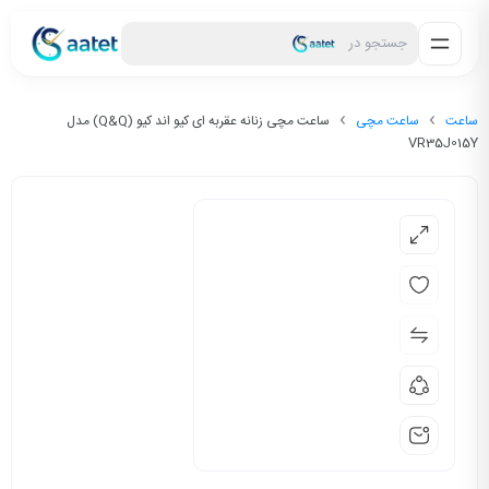
جستجو در
ساعت
ساعت مچی
ساعت مچی زنانه عقربه ای کیو اند کیو (Q&Q) مدل
VR35J015Y