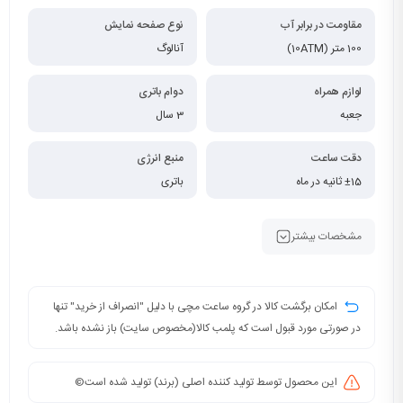
مقاومت در برابر آب
نوع صفحه نمایش
100 متر (10ATM)
آنالوگ
لوازم همراه
دوام باتری
جعبه
3 سال
دقت ساعت
منبع انرژی
±15 ثانیه در ماه
باتری
مشخصات بیشتر
امکان برگشت کالا در گروه ساعت مچی با دلیل "انصراف از خرید" تنها
در صورتی مورد قبول است که پلمب کالا(مخصوص سایت) باز نشده باشد.
این محصول توسط تولید کننده اصلی (برند) تولید شده است©️