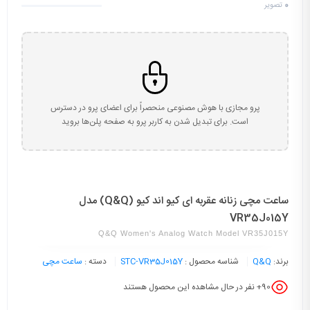
0
تصویر
پرو مجازی با هوش مصنوعی منحصراً برای اعضای پرو در دسترس
است. برای تبدیل شدن به کاربر پرو به صفحه پلن‌ها بروید
ساعت مچی زنانه عقربه ای کیو اند کیو (Q&Q) مدل
VR35J015Y
Q&Q Women's Analog Watch Model VR35J015Y
برند:
Q&Q
شناسه محصول :
STC-VR35J015Y
دسته :
ساعت مچی
90
+ نفر در حال مشاهده این محصول هستند