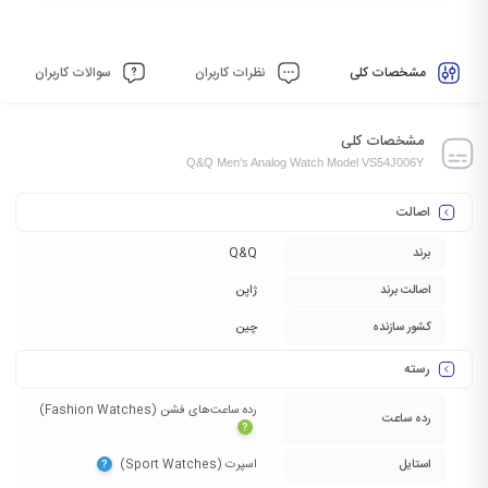
مشخصات کلی
نظرات کاربران
سوالات کاربران
مشخصات کلی
Q&Q Men's Analog Watch Model VS54J006Y
اصالت
برند
Q&Q
اصالت برند
ژاپن
کشور سازنده
چین
رسته
رده ساعت‌های فشن (Fashion Watches)‏
رده ساعت
?
استایل
اسپرت (Sport Watches)‏
?