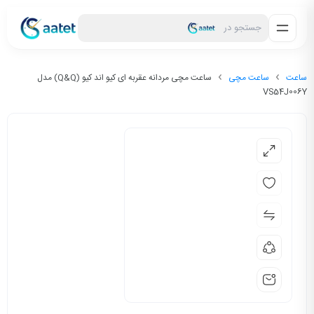
جستجو در
ساعت
ساعت مچی
ساعت مچی مردانه عقربه ای کیو اند کیو (Q&Q) مدل
VS54J006Y