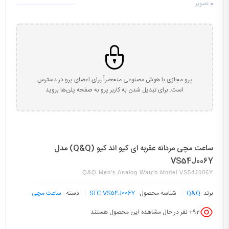
0
تصویر
پرو مجازی با هوش مصنوعی منحصراً برای اعضای پرو در دسترس
است. برای تبدیل شدن به کاربر پرو به صفحه پلن‌ها بروید
ساعت مچی مردانه عقربه ای کیو اند کیو (Q&Q) مدل
VS54J006Y
Q&Q Men's Analog Watch Model VS54J006Y
برند:
Q&Q
شناسه محصول :
STC-VS54J006Y
دسته :
ساعت مچی
92
+ نفر در حال مشاهده این محصول هستند