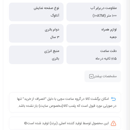
مقاومت در برابر آب
نوع صفحه نمایش
100 متر (10ATM)
آنالوگ
لوازم همراه
دوام باتری
جعبه
3 سال
دقت ساعت
منبع انرژی
±15 ثانیه در ماه
باتری
مشخصات بیشتر
امکان برگشت کالا در گروه ساعت مچی با دلیل "انصراف از خرید" تنها
در صورتی مورد قبول است که پلمب کالا(مخصوص سایت) باز نشده باشد.
این محصول توسط تولید کننده اصلی (برند) تولید شده است©️