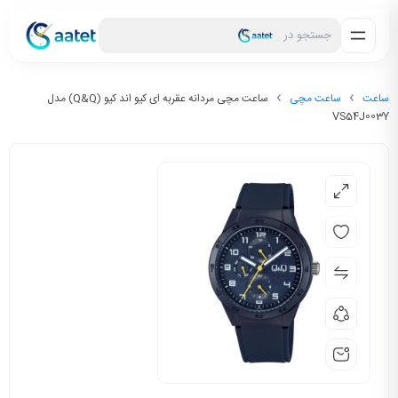
جستجو در
ساعت
ساعت مچی
ساعت مچی مردانه عقربه ای کیو اند کیو (Q&Q) مدل
VS54J003Y