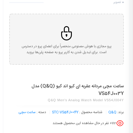
0
تصویر
پرو مجازی با هوش مصنوعی منحصراً برای اعضای پرو در دسترس
است. برای تبدیل شدن به کاربر پرو به صفحه پلن‌ها بروید
ساعت مچی مردانه عقربه ای کیو اند کیو (Q&Q) مدل
VS54J003Y
Q&Q Men's Analog Watch Model VS54J004Y
برند:
Q&Q
شناسه محصول :
STC-VS54J004Y
دسته :
ساعت مچی
72
+ نفر در حال مشاهده این محصول هستند