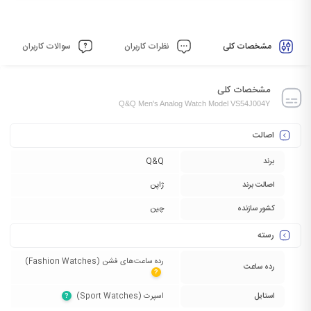
مشخصات کلی
نظرات کاربران
سوالات کاربران
مشخصات کلی
Q&Q Men's Analog Watch Model VS54J004Y
اصالت
برند
Q&Q
اصالت برند
ژاپن
کشور سازنده
چین
رسته
رده ساعت‌های فشن (Fashion Watches)‏
رده ساعت
?
استایل
اسپرت (Sport Watches)‏
?