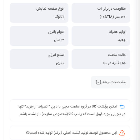
مقاومت در برابر آب
نوع صفحه نمایش
100 متر (10ATM)
آنالوگ
لوازم همراه
دوام باتری
جعبه
3 سال
دقت ساعت
منبع انرژی
±15 ثانیه در ماه
باتری
مشخصات بیشتر
امکان برگشت کالا در گروه ساعت مچی با دلیل "انصراف از خرید" تنها
در صورتی مورد قبول است که پلمب کالا(مخصوص سایت) باز نشده باشد.
این محصول توسط تولید کننده اصلی (برند) تولید شده است©️