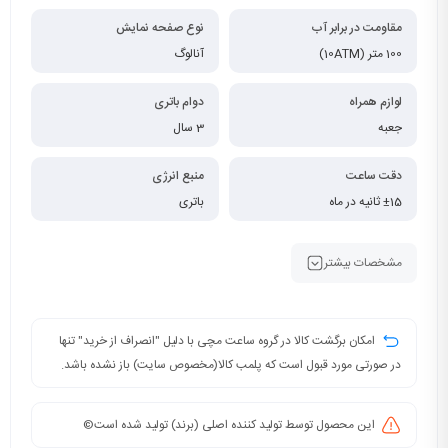
مقاومت در برابر آب
نوع صفحه نمایش
100 متر (10ATM)
آنالوگ
لوازم همراه
دوام باتری
جعبه
3 سال
دقت ساعت
منبع انرژی
±15 ثانیه در ماه
باتری
مشخصات بیشتر
امکان برگشت کالا در گروه ساعت مچی با دلیل "انصراف از خرید" تنها
در صورتی مورد قبول است که پلمب کالا(مخصوص سایت) باز نشده باشد.
این محصول توسط تولید کننده اصلی (برند) تولید شده است©️