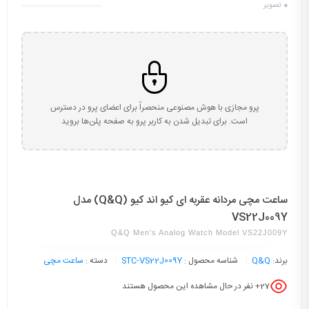
0
تصویر
پرو مجازی با هوش مصنوعی منحصراً برای اعضای پرو در دسترس
است. برای تبدیل شدن به کاربر پرو به صفحه پلن‌ها بروید
ساعت مچی مردانه عقربه ای کیو اند کیو (Q&Q) مدل
VS22J009Y
Q&Q Men's Analog Watch Model VS22J009Y
برند:
Q&Q
شناسه محصول :
STC-VS22J009Y
دسته :
ساعت مچی
27
+ نفر در حال مشاهده این محصول هستند