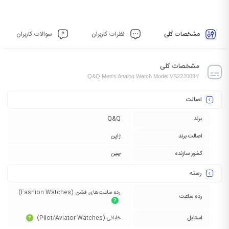
مشخصات کلی
نظرات کاربران
سوالات کاربران
مشخصات کلی
Q&Q Men's Analog Watch Model VS22J009Y
اصالت
برند
Q&Q
اصالت برند
ژاپن
کشور سازنده
چین
رسته
رده ساعت‌های فشن (Fashion Watches)‏
رده ساعت
?
استایل
خلبانی (Pilot/Aviator Watches)‏
?