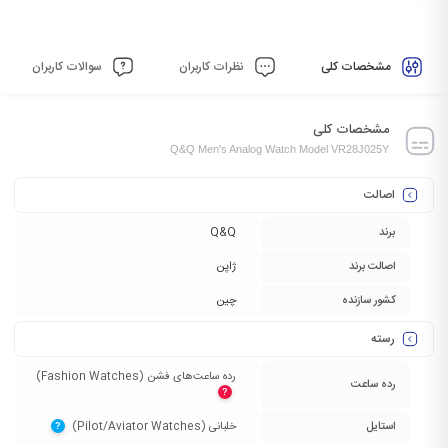
مشخصات کلی
نظرات کاربران
سوالات کاربران
مشخصات کلی
Q&Q Men's Analog Watch Model VR28J025Y
اصالت
برند
Q&Q
اصالت برند
ژاپن
کشور سازنده
چین
رسته
رده ساعت‌های فشن (Fashion Watches)‏
رده ساعت
?
استایل
خلبانی (Pilot/Aviator Watches)‏
?