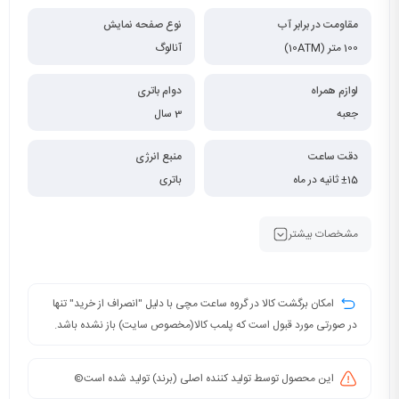
مقاومت در برابر آب
نوع صفحه نمایش
100 متر (10ATM)
آنالوگ
لوازم همراه
دوام باتری
جعبه
3 سال
دقت ساعت
منبع انرژی
±15 ثانیه در ماه
باتری
مشخصات بیشتر
امکان برگشت کالا در گروه ساعت مچی با دلیل "انصراف از خرید" تنها
در صورتی مورد قبول است که پلمب کالا(مخصوص سایت) باز نشده باشد.
این محصول توسط تولید کننده اصلی (برند) تولید شده است©️