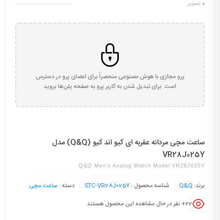
0
تصویر
پرو مجازی با هوش مصنوعی منحصراً برای اعضای پرو در دسترس
است. برای تبدیل شدن به کاربر پرو به صفحه پلن‌ها بروید
ساعت مچی مردانه عقربه ای کیو اند کیو (Q&Q) مدل
VR28J025Y
Q&Q Men's Analog Watch Model VR28J025Y
برند:
Q&Q
شناسه محصول :
STC-VR28J025Y
دسته :
ساعت مچی
22
+ نفر در حال مشاهده این محصول هستند