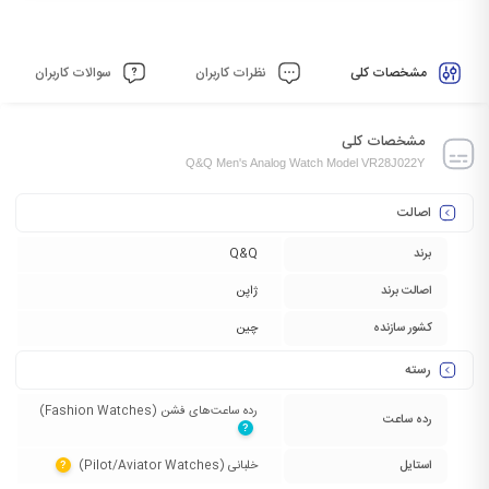
مشخصات کلی
نظرات کاربران
سوالات کاربران
مشخصات کلی
Q&Q Men's Analog Watch Model VR28J022Y
اصالت
برند
Q&Q
اصالت برند
ژاپن
کشور سازنده
چین
رسته
رده ساعت‌های فشن (Fashion Watches)‏
رده ساعت
?
استایل
خلبانی (Pilot/Aviator Watches)‏
?