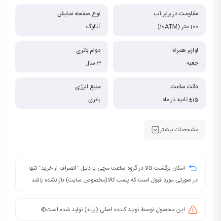
مقاومت در برابر آب
نوع صفحه نمایش
100 متر (10ATM)
آنالوگ
لوازم همراه
دوام باتری
جعبه
3 سال
دقت ساعت
منبع انرژی
±15 ثانیه در ماه
باتری
مشخصات بیشتر
امکان برگشت کالا در گروه ساعت مچی با دلیل "انصراف از خرید" تنها
در صورتی مورد قبول است که پلمب کالا(مخصوص سایت) باز نشده باشد.
این محصول توسط تولید کننده اصلی (برند) تولید شده است©️