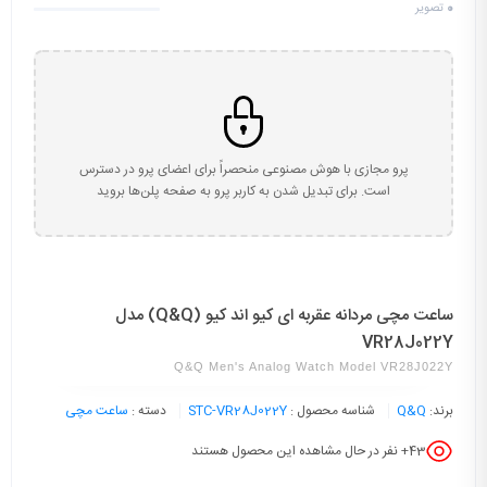
0
تصویر
پرو مجازی با هوش مصنوعی منحصراً برای اعضای پرو در دسترس
است. برای تبدیل شدن به کاربر پرو به صفحه پلن‌ها بروید
ساعت مچی مردانه عقربه ای کیو اند کیو (Q&Q) مدل
VR28J022Y
Q&Q Men's Analog Watch Model VR28J022Y
برند:
Q&Q
شناسه محصول :
STC-VR28J022Y
دسته :
ساعت مچی
43
+ نفر در حال مشاهده این محصول هستند