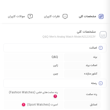
مشخصات کلی
نظرات کاربران
سوالات کاربران
مشخصات کلی
Q&Q Men's Analog Watch Model A212J013Y
اصالت
برند
Q&Q
اصالت برند
ژاپن
کشور سازنده
چین
رسته
رده ساعت‌های فشن (Fashion Watches)‏
رده ساعت
?
استایل
اسپرت (Sport Watches)‏
?