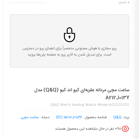
0
تصویر
پرو مجازی با هوش مصنوعی منحصراً برای اعضای پرو در دسترس
است. برای تبدیل شدن به کاربر پرو به صفحه پلن‌ها بروید
ساعت مچی مردانه عقربه‌ای کیو اند کیو (Q&Q) مدل
A212J013Y
Q&Q Men's Analog Watch Model A212J013Y
برند:
Q&Q
شناسه محصول :
STC-A212J013Y
دسته :
ساعت مچی
92
+ نفر در حال مشاهده این محصول هستند