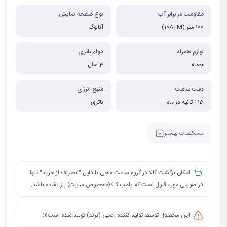
مقاومت در برابر آب
نوع صفحه نمایش
100 متر (10ATM)
آنالوگ
لوازم همراه
دوام باتری
جعبه
3 سال
دقت ساعت
منبع انرژی
±15 ثانیه در ماه
باتری
مشخصات بیشتر
امکان برگشت کالا در گروه ساعت مچی با دلیل "انصراف از خرید" تنها
در صورتی مورد قبول است که پلمب کالا(مخصوص سایت) باز نشده باشد.
این محصول توسط تولید کننده اصلی (برند) تولید شده است©️