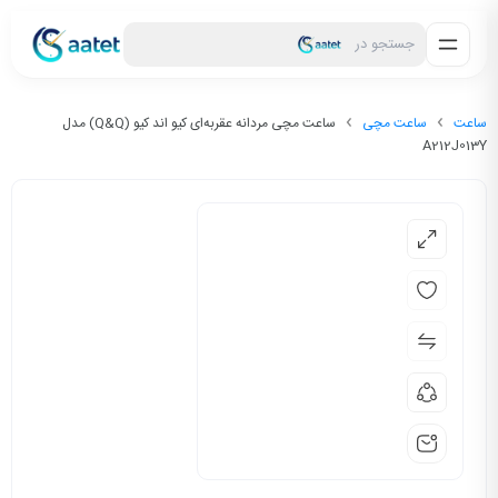
جستجو در
ساعت
ساعت مچی
ساعت مچی مردانه عقربه‌ای کیو اند کیو (Q&Q) مدل
A212J013Y