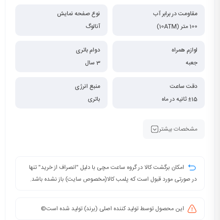
مقاومت در برابر آب
نوع صفحه نمایش
100 متر (10ATM)
آنالوگ
لوازم همراه
دوام باتری
جعبه
3 سال
دقت ساعت
منبع انرژی
±15 ثانیه در ماه
باتری
مشخصات بیشتر
امکان برگشت کالا در گروه ساعت مچی با دلیل "انصراف از خرید" تنها
در صورتی مورد قبول است که پلمب کالا(مخصوص سایت) باز نشده باشد.
این محصول توسط تولید کننده اصلی (برند) تولید شده است©️