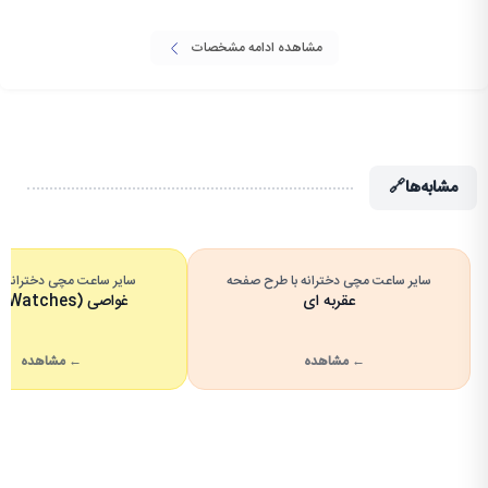
مشاهده ادامه مشخصات
مشابه‌ها
🔗
سایر ساعت مچی دخترانه با طرح صفحه
سایر ساعت مچی دخترانه با
عقربه ای
غواصی (Dive Watches)
← مشاهده
← مشاهده