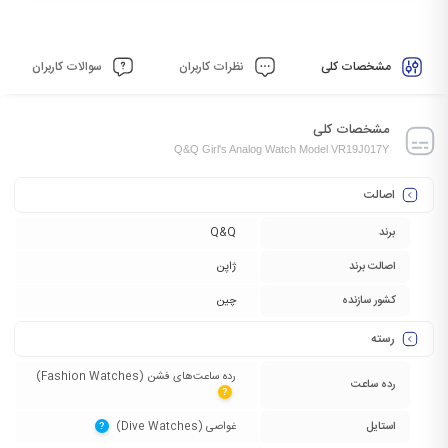
مشخصات کلی
نظرات کاربران
سوالات کاربران
مشخصات کلی
Q&Q Girl's Analog Watch Model VR19J017Y
اصالت
برند
Q&Q
اصالت برند
ژاپن
کشور سازنده
چین
رسته
رده ساعت‌های فشن (Fashion Watches)‏
رده ساعت
?
استایل
غواصی (Dive Watches)‏
?