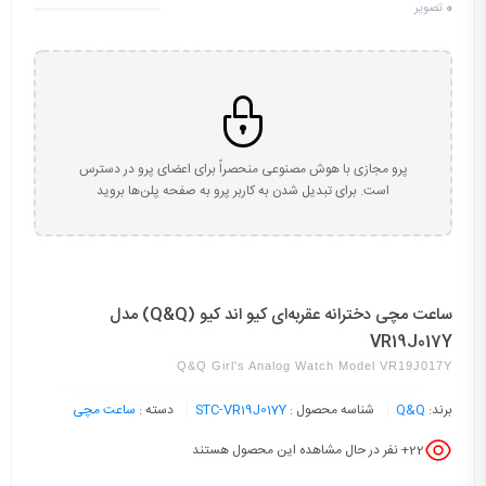
0
تصویر
پرو مجازی با هوش مصنوعی منحصراً برای اعضای پرو در دسترس
است. برای تبدیل شدن به کاربر پرو به صفحه پلن‌ها بروید
ساعت مچی دخترانه عقربه‌ای کیو اند کیو (Q&Q) مدل
VR19J017Y
Q&Q Girl's Analog Watch Model VR19J017Y
برند:
Q&Q
شناسه محصول :
STC-VR19J017Y
دسته :
ساعت مچی
22
+ نفر در حال مشاهده این محصول هستند