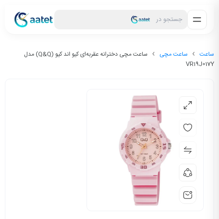
جستجو در
ساعت
ساعت مچی
ساعت مچی دخترانه عقربه‌ای کیو اند کیو (Q&Q) مدل
VR19J017Y