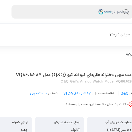
جستجو در
سوالی دارید؟
 مچی دخترانه عقربه‌ای کیو اند کیو (Q&Q) مدل VQ86J028Y
Q&Q Girl's Analog Watch Model VQ86J0
د:
Q&Q
شناسه محصول :
STC-VQ86J028Y
دسته :
ساعت مچی
90
+ نفر در حال مشاهده این محصول هستند
مقاومت در برابر آب
نوع صفحه نمایش
لوازم همراه
100 متر (10ATM)
آنالوگ
جعبه