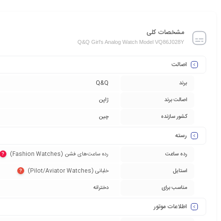
مشخصات کلی
Q&Q Girl's Analog Watch Model VQ86J028Y
اصالت
برند
Q&Q
اصالت برند
ژاپن
کشور سازنده
چین
رسته
رده ساعت
رده ساعت‌های فشن (Fashion Watches)‏
?
استایل
خلبانی (Pilot/Aviator Watches)‏
?
مناسب برای
دخترانه
اطلاعات موتور