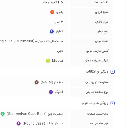
دقت ساعت
±15 ثانیه در ماه
منبع انرژی
باتری‏
?
دوام باتری
3 سال
نوع موتور
کوارتز‏
?
تعداد موتور
ساعت‌های تک موتوره (Single Dial / Minimalist)‏
کشور سازنده موتور
ژاپن
شرکت سازنده موتور
Miyota‏
?
ویژگی و امکانات
مقاومت در برابر آب
100 متر (10ATM)‏
?
نوع صفحه نمایش
آنالوگ‏
?
ویژگی های ظاهری
درب پشت ساعت
متصل با پیچ (Screwed-on Case Back)‏
?
فرم هندسی قاب
دایره‌ای یا گرد (Round Case)‏
?