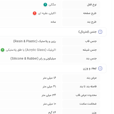
نوع قفل
سگکی‏
?
طرح صفحه
اکلیلی، عقربه ای‏
?
طرح بند
ساده
جنس (متریال)
جنس قاب
رزین و پلاستیک (Resin & Plastic)
جنس شیشه
اکریلیک (Acrylic Glass) یا طلق پلاستیکی‏
?
جنس بند
سیلیکونی و رابر (Silicone & Rubber)
ابعاد و وزن
عرض بند
16 میلی متر
فاصله بند تا بند
41 میلی متر
محدوده عرض قاب
34 میلی متر
ضخامت ساعت
10 میلی متر
وزن
26 گرم