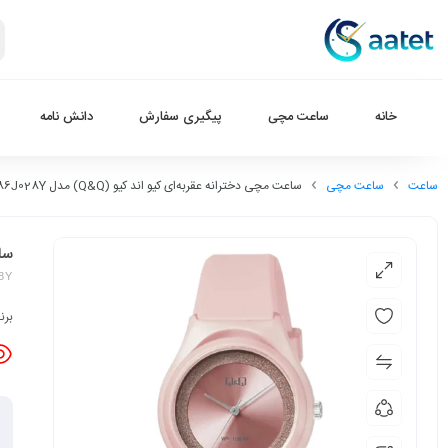
خانه
ساعت مچی
پیگیری سفارش
دانش نامه
ساعت
ساعت مچی
ساعت مچی دخترانه عقربه‌ای کیو اند کیو (Q&Q) مدل VQ86J028Y
ساعت
28Y
برن