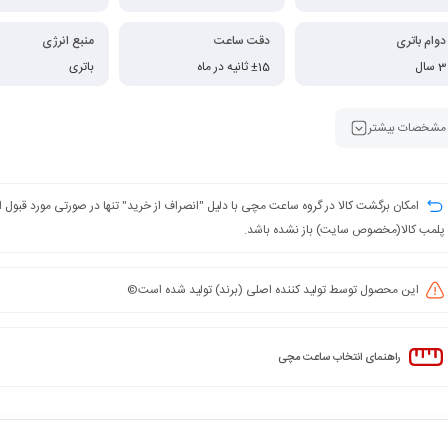
دوام باتری
دقت ساعت
منبع انرژی
3 سال
±15 ثانیه در ماه
باتری
مشخصات بیشتر
امکان برگشت کالا در گروه ساعت مچی با دلیل "انصراف از خرید" تنها در صورتی مورد قبول
پلمب کالا(مخصوص سایت) باز نشده باشد.
این محصول توسط تولید کننده اصلی (برند) تولید شده است©️
راهنمای انتخاب ساعت مچی