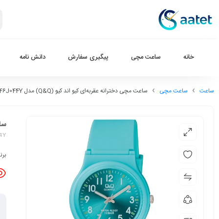
خانه
ساعت مچی
پیگیری سفارش
دانش نامه
ساعت
ساعت مچی
ساعت مچی دخترانه عقربه‌ای کیو اند کیو (Q&Q) مدل VP46J044Y
ساعت
44Y
برن