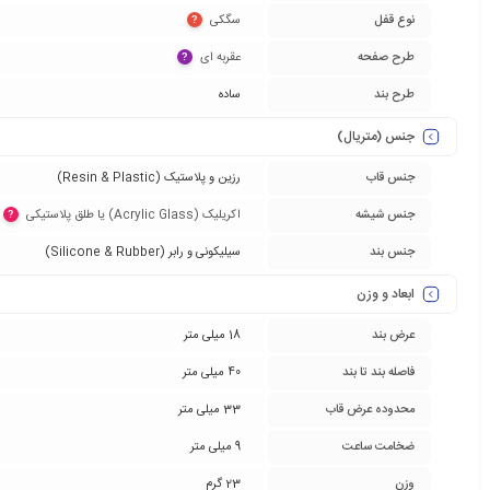
نوع قفل
سگکی‏
?
طرح صفحه
عقربه ای‏
?
طرح بند
ساده
جنس (متریال)
جنس قاب
رزین و پلاستیک (Resin & Plastic)
جنس شیشه
اکریلیک (Acrylic Glass) یا طلق پلاستیکی‏
?
جنس بند
سیلیکونی و رابر (Silicone & Rubber)
ابعاد و وزن
عرض بند
18 میلی متر
فاصله بند تا بند
40 میلی متر
محدوده عرض قاب
33 میلی متر
ضخامت ساعت
9 میلی متر
وزن
23 گرم