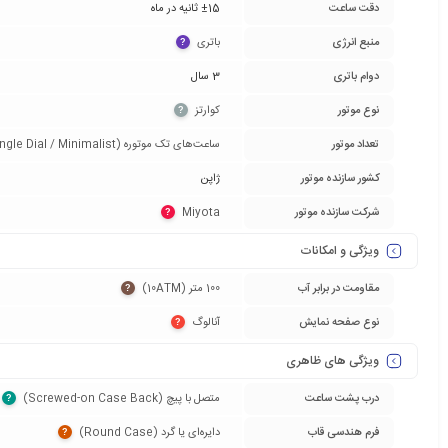
دقت ساعت
±15 ثانیه در ماه
منبع انرژی
باتری‏
?
دوام باتری
3 سال
نوع موتور
کوارتز‏
?
تعداد موتور
ساعت‌های تک موتوره (Single Dial / Minimalist)‏
کشور سازنده موتور
ژاپن
شرکت سازنده موتور
Miyota‏
?
ویژگی و امکانات
مقاومت در برابر آب
100 متر (10ATM)‏
?
نوع صفحه نمایش
آنالوگ‏
?
ویژگی های ظاهری
درب پشت ساعت
متصل با پیچ (Screwed-on Case Back)‏
?
فرم هندسی قاب
دایره‌ای یا گرد (Round Case)‏
?