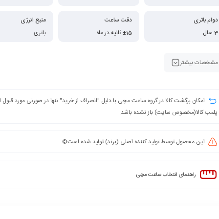
دوام باتری
دقت ساعت
منبع انرژی
3 سال
±15 ثانیه در ماه
باتری
مشخصات بیشتر
امکان برگشت کالا در گروه ساعت مچی با دلیل "انصراف از خرید" تنها در صورتی مورد قبول
پلمب کالا(مخصوص سایت) باز نشده باشد.
این محصول توسط تولید کننده اصلی (برند) تولید شده است©️
راهنمای انتخاب ساعت مچی