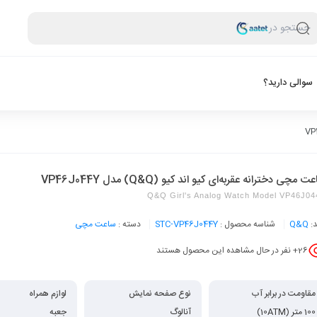
جستجو در
سوالی دارید؟
 مچی دخترانه عقربه‌ای کیو اند کیو (Q&Q) مدل VP46J044Y
Q&Q Girl's Analog Watch Model VP46J0
د:
Q&Q
شناسه محصول :
STC-VP46J044Y
دسته :
ساعت مچی
26
+ نفر در حال مشاهده این محصول هستند
مقاومت در برابر آب
نوع صفحه نمایش
لوازم همراه
100 متر (10ATM)
آنالوگ
جعبه