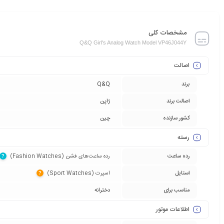
مشخصات کلی
Q&Q Girl's Analog Watch Model VP46J044Y
اصالت
برند
Q&Q
اصالت برند
ژاپن
کشور سازنده
چین
رسته
رده ساعت
رده ساعت‌های فشن (Fashion Watches)‏
?
استایل
اسپرت (Sport Watches)‏
?
مناسب برای
دخترانه
اطلاعات موتور