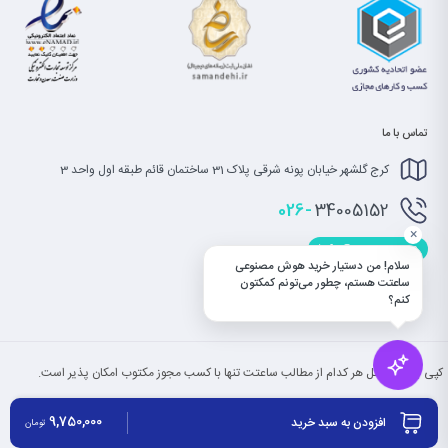
تماس با ما
کرج گلشهر خیابان پونه شرقی پلاک 31 ساختمان قائم طبقه اول واحد 3
026-
34005152
×
info@saatet.com
سلام! من دستیار خرید هوش مصنوعی
ساعتت هستم، چطور می‌تونم کمکتون
کنم؟
کپی بخش یا کل هر کدام از مطالب ساعتت تنها با کسب مجوز مکتوب امکان پذیر است.
9,750,000
افزودن به سبد خرید
تومان