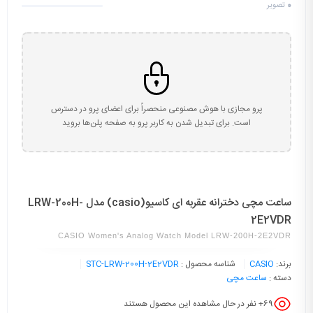
0
تصویر
پرو مجازی با هوش مصنوعی منحصراً برای اعضای پرو در دسترس
است. برای تبدیل شدن به کاربر پرو به صفحه پلن‌ها بروید
ساعت مچی دخترانه عقربه ای کاسیو(casio) مدل LRW-200H-
2E2VDR
CASIO Women's Analog Watch Model LRW-200H-2E2VDR
برند:
CASIO
شناسه محصول :
STC-LRW-200H-2E2VDR
دسته :
ساعت مچی
69
+ نفر در حال مشاهده این محصول هستند