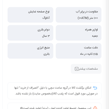
مقاومت در برابر آب
نوع صفحه نمایش
100 متر (10ATM)
آنالوگ
لوازم همراه
دوام باتری
جعبه
3 سال
دقت ساعت
منبع انرژی
±15 ثانیه در ماه
باتری
مشخصات بیشتر
امکان برگشت کالا در گروه ساعت مچی با دلیل "انصراف از خرید" تنها
در صورتی مورد قبول است که پلمب کالا(مخصوص سایت) باز نشده باشد.
این محصول توسط تولید کننده اصلی (برند) تولید شده است©️