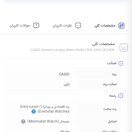
مشخصات کلی
نظرات کاربران
سوالات کاربران
مشخصات کلی
CASIO Women's Analog Watch Model LRW-200H-2E2VDR
اصالت
برند
CASIO
اصالت برند
ژاپن
رسته
رده اقتصادی و روزمره (Entry-Level /
رده ساعت
Everyday Watches)‏
?
استایل
مینیمال (Minimalist Watch)‏
?
مناسب برای
دخترانه