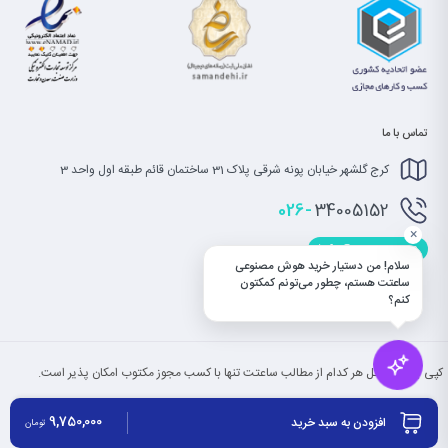
تماس با ما
کرج گلشهر خیابان پونه شرقی پلاک 31 ساختمان قائم طبقه اول واحد 3
026-
34005152
×
info@saatet.com
سلام! من دستیار خرید هوش مصنوعی
ساعتت هستم، چطور می‌تونم کمکتون
کنم؟
کپی بخش یا کل هر کدام از مطالب ساعتت تنها با کسب مجوز مکتوب امکان پذیر است.
9,750,000
افزودن به سبد خرید
تومان