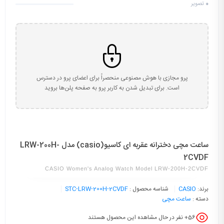
0
تصویر
پرو مجازی با هوش مصنوعی منحصراً برای اعضای پرو در دسترس
است. برای تبدیل شدن به کاربر پرو به صفحه پلن‌ها بروید
ساعت مچی دخترانه عقربه ای کاسیو(casio) مدل LRW-200H-
2CVDF
CASIO Women's Analog Watch Model LRW-200H-2CVDF
برند:
CASIO
شناسه محصول :
STC-LRW-200H-2CVDF
دسته :
ساعت مچی
56
+ نفر در حال مشاهده این محصول هستند