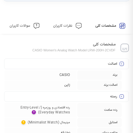
مشخصات کلی
نظرات کاربران
سوالات کاربران
مشخصات کلی
CASIO Women's Analog Watch Model LRW-200H-2CVDF
اصالت
برند
CASIO
اصالت برند
ژاپن
رسته
رده اقتصادی و روزمره (Entry-Level /
رده ساعت
Everyday Watches)‏
?
استایل
مینیمال (Minimalist Watch)‏
?
مناسب برای
دخترانه