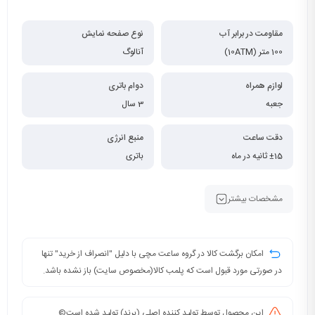
مقاومت در برابر آب
نوع صفحه نمایش
100 متر (10ATM)
آنالوگ
لوازم همراه
دوام باتری
جعبه
3 سال
دقت ساعت
منبع انرژی
±15 ثانیه در ماه
باتری
مشخصات بیشتر
امکان برگشت کالا در گروه ساعت مچی با دلیل "انصراف از خرید" تنها
در صورتی مورد قبول است که پلمب کالا(مخصوص سایت) باز نشده باشد.
این محصول توسط تولید کننده اصلی (برند) تولید شده است©️