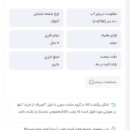
مقاومت در برابر آب
نوع صفحه نمایش
100 متر (10ATM)
آنالوگ
لوازم همراه
دوام باتری
جعبه
3 سال
دقت ساعت
منبع انرژی
±15 ثانیه در ماه
باتری
مشخصات بیشتر
امکان برگشت کالا در گروه ساعت مچی با دلیل "انصراف از خرید" تنها
در صورتی مورد قبول است که پلمب کالا(مخصوص سایت) باز نشده باشد.
این محصول توسط تولید کننده اصلی (برند) تولید شده است©️