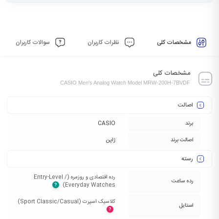
مشخصات کلی
نظرات کاربران
سوالات کاربران
مشخصات کلی
CASIO Men's Analog Watch Model MRW-200H-7BVDF
اصالت
برند
CASIO
اصالت برند
ژاپن
رسته
رده اقتصادی و روزمره (Entry-Level /
رده ساعت
Everyday Watches)‏
?
کلاسیک اسپرت (Sport Classic/Casual)‏
استایل
?