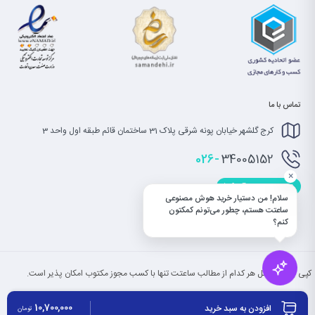
تماس با ما
کرج گلشهر خیابان پونه شرقی پلاک 31 ساختمان قائم طبقه اول واحد 3
026-
34005152
×
info@saatet.com
سلام! من دستیار خرید هوش مصنوعی
ساعتت هستم، چطور می‌تونم کمکتون
کنم؟
کپی بخش یا کل هر کدام از مطالب ساعتت تنها با کسب مجوز مکتوب امکان پذیر است.
10,700,000
افزودن به سبد خرید
تومان