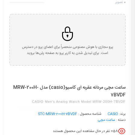
0
تصویر
پرو مجازی با هوش مصنوعی منحصراً برای اعضای پرو در دسترس
است. برای تبدیل شدن به کاربر پرو به صفحه پلن‌ها بروید
ساعت مچی مردانه عقربه ای کاسیو(casio) مدل MRW-200H-
7BVDF
CASIO Men's Analog Watch Model MRW-200H-7BVDF
برند:
CASIO
شناسه محصول :
STC-MRW-200H-7BVDF
دسته :
ساعت مچی
58
+ نفر در حال مشاهده این محصول هستند