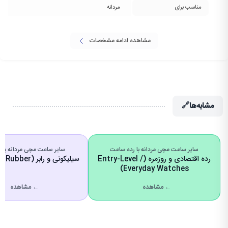
مناسب برای
مردانه
مشاهده ادامه مشخصات
مشابه‌ها
🔗
سایر ساعت مچی مردانه با رده ساعت
سایر ساعت مچی مردانه با 
رده اقتصادی و روزمره (Entry-Level /
سیلیکونی و رابر (Silicone & Rubber)
Everyday Watches)
← مشاهده
← مشاهده