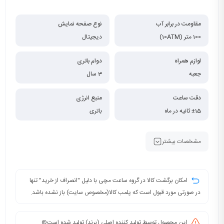
مقاومت در برابر آب
نوع صفحه نمایش
100 متر (10ATM)
دیجیتال
لوازم همراه
دوام باتری
جعبه
3 سال
دقت ساعت
منبع انرژی
±15 ثانیه در ماه
باتری
مشخصات بیشتر
امکان برگشت کالا در گروه ساعت مچی با دلیل "انصراف از خرید" تنها
در صورتی مورد قبول است که پلمب کالا(مخصوص سایت) باز نشده باشد.
این محصول توسط تولید کننده اصلی (برند) تولید شده است©️