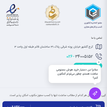
تماس با ما
کرج گلشهر خیابان پونه شرقی پلاک 31 ساختمان قائم طبقه اول واحد 3
026-
34005152
×
info@saatet.com
سلام! من دستیار خرید هوش مصنوعی
ساعتت هستم، چطور می‌تونم کمکتون
کنم؟
کپی بخش یا کل هر کدام از مطالب ساعتت تنها با کسب مجوز مکتوب امکان پذیر است.