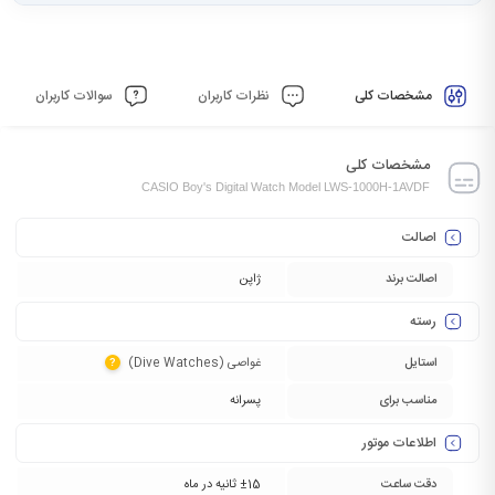
مشخصات کلی
نظرات کاربران
سوالات کاربران
مشخصات کلی
CASIO Boy's Digital Watch Model LWS-1000H-1AVDF
اصالت
اصالت برند
ژاپن
رسته
استایل
غواصی (Dive Watches)‏
?
مناسب برای
پسرانه
اطلاعات موتور
دقت ساعت
±15 ثانیه در ماه