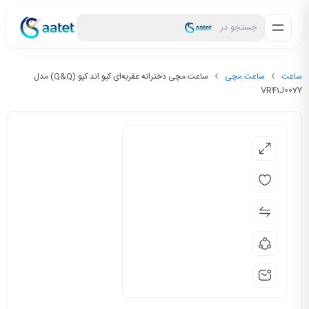
جستجو در
ساعت
ساعت مچی
ساعت مچی دخترانه عقربه‌ای کیو اند کیو (Q&Q) مدل
VR41J007Y