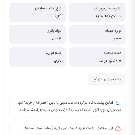
مقاومت در برابر آب
نوع صفحه نمایش
100 متر (10ATM)
آنالوگ
لوازم همراه
دوام باتری
جعبه
3 سال
دقت ساعت
منبع انرژی
±15 ثانیه در ماه
باتری
مشخصات بیشتر
امکان برگشت کالا در گروه ساعت مچی با دلیل "انصراف از خرید" تنها
در صورتی مورد قبول است که پلمب کالا(مخصوص سایت) باز نشده باشد.
این محصول توسط تولید کننده اصلی (برند) تولید شده است©️