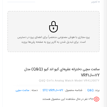
0
تصویر
پرو مجازی با هوش مصنوعی منحصراً برای اعضای پرو در دسترس
است. برای تبدیل شدن به کاربر پرو به صفحه پلن‌ها بروید
ساعت مچی دخترانه عقربه‌ای کیو اند کیو (Q&Q) مدل
VR41J007Y
Q&Q Girl's Analog Watch Model VR41J007Y
برند:
Q&Q
شناسه محصول :
STC-VR41J007Y
دسته :
ساعت مچی
92
+ نفر در حال مشاهده این محصول هستند