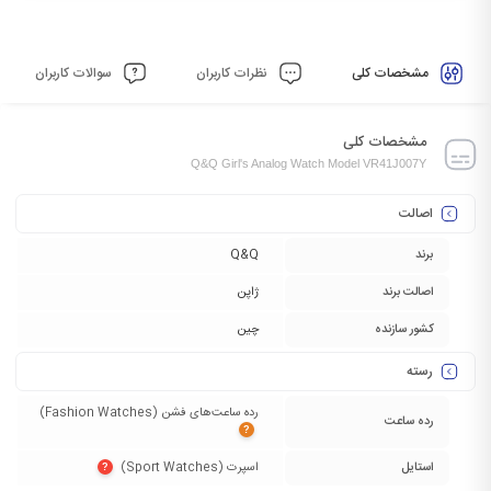
مشخصات کلی
نظرات کاربران
سوالات کاربران
مشخصات کلی
Q&Q Girl's Analog Watch Model VR41J007Y
اصالت
برند
Q&Q
اصالت برند
ژاپن
کشور سازنده
چین
رسته
رده ساعت‌های فشن (Fashion Watches)‏
رده ساعت
?
استایل
اسپرت (Sport Watches)‏
?