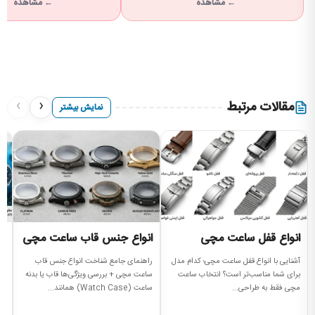
← مشاهده
← مشاهده
›
‹
مقالات مرتبط
نمایش بیشتر
انواع قفل ساعت مچی
انواع جنس قاب ساعت مچی
ان
س
آشنایی با انواع قفل ساعت مچی؛ کدام مدل
راهنمای جامع شناخت انواع جنس قاب
برای شما مناسب‌تر است؟ انتخاب ساعت
ساعت مچی + بررسی ویژگی‌ها قاب یا بدنه
را
مچی فقط به طراحی...
ساعت (Watch Case) همانند...
سا
مه