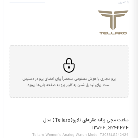
1
تصویر
پرو مجازی با هوش مصنوعی منحصراً برای اعضای پرو در دسترس
است. برای تبدیل شدن به کاربر پرو به صفحه پلن‌ها بروید
ساعت مچی زنانه عقربه‌ای تلارو(Tellaro) مدل
T3036LS242434
Tellaro Women's Analog Watch Model T3036LS242424