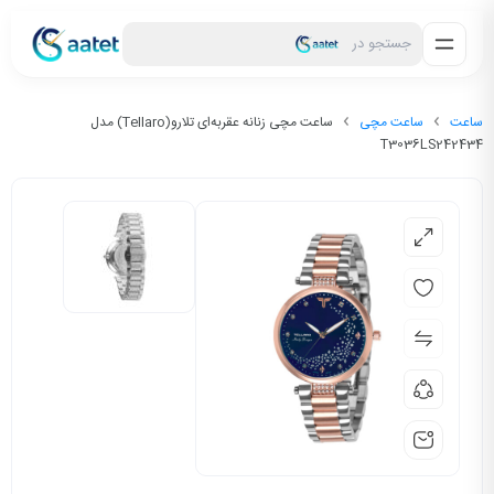
جستجو در
ساعت
ساعت مچی
ساعت مچی زنانه عقربه‌ای تلارو(Tellaro) مدل
T3036LS242434