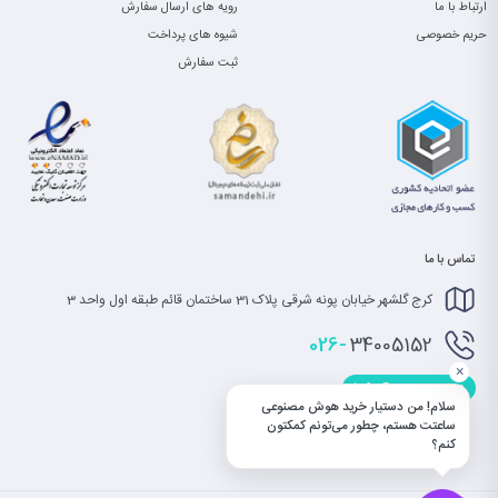
ارتباط با ما
رویه های ارسال سفارش
حریم خصوصی
شیوه های پرداخت
ثبت سفارش
تماس با ما
کرج گلشهر خیابان پونه شرقی پلاک 31 ساختمان قائم طبقه اول واحد 3
026-
34005152
×
info@saatet.com
سلام! من دستیار خرید هوش مصنوعی
ساعتت هستم، چطور می‌تونم کمکتون
کنم؟