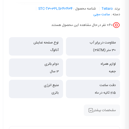
برند:
Tellaro
شناسه محصول :
STC-T3036LS242434
دسته :
ساعت مچی
60
+ نفر در حال مشاهده این محصول هستند
مقاومت در برابر آب
نوع صفحه نمایش
30 متر (3ATM)
آنالوگ
لوازم همراه
دوام باتری
جعبه
3 سال
دقت ساعت
منبع انرژی
±15 ثانیه در ماه
باتری
مشخصات بیشتر