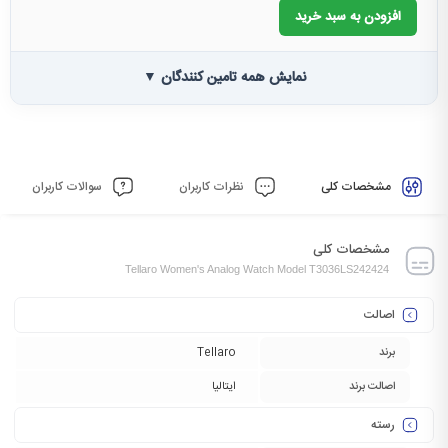
افزودن به سبد خرید
نمایش همه تامین کنندگان ▼
مشخصات کلی
نظرات کاربران
سوالات کاربران
مشخصات کلی
Tellaro Women's Analog Watch Model T3036LS242424
اصالت
برند
Tellaro
اصالت برند
ایتالیا
رسته