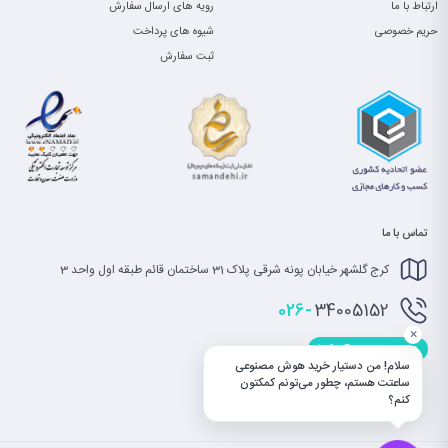
ارتباط با ما
رویه های ارسال سفارش
حریم خصوصی
شیوه های پرداخت
ثبت سفارش
تماس با ما
کرج گلشهر خیابان پونه شرقی پلاک 31 ساختمان قائم طبقه اول واحد 3
026-
34005152
×
info@saatet.com
سلام! من دستیار خرید هوش مصنوعی
ساعتت هستم، چطور می‌تونم کمکتون
کنم؟