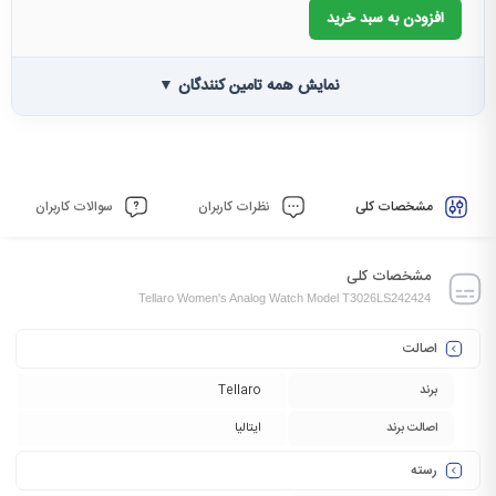
افزودن به سبد خرید
نمایش همه تامین کنندگان ▼
مشخصات کلی
نظرات کاربران
سوالات کاربران
مشخصات کلی
Tellaro Women's Analog Watch Model T3026LS242424
اصالت
برند
Tellaro
اصالت برند
ایتالیا
رسته