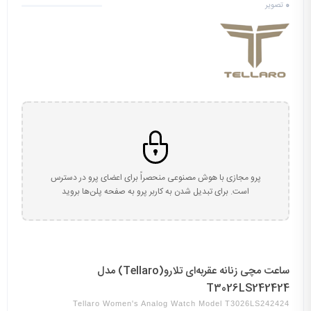
0
تصویر
پرو مجازی با هوش مصنوعی منحصراً برای اعضای پرو در دسترس
است. برای تبدیل شدن به کاربر پرو به صفحه پلن‌ها بروید
ساعت مچی زنانه عقربه‌ای تلارو(Tellaro) مدل
T3026LS242424
Tellaro Women's Analog Watch Model T3026LS242424