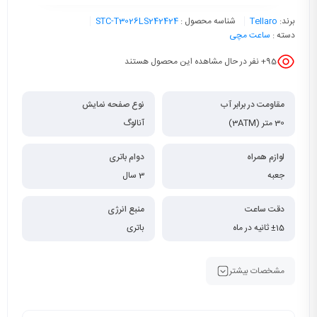
برند:
Tellaro
شناسه محصول :
STC-T3026LS242424
دسته :
ساعت مچی
95
+ نفر در حال مشاهده این محصول هستند
مقاومت در برابر آب
نوع صفحه نمایش
30 متر (3ATM)
آنالوگ
لوازم همراه
دوام باتری
جعبه
3 سال
دقت ساعت
منبع انرژی
±15 ثانیه در ماه
باتری
مشخصات بیشتر