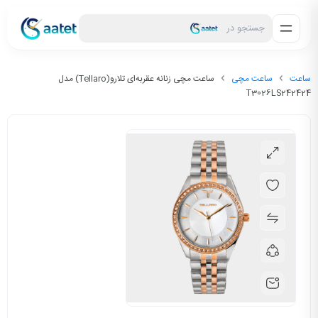
جستجو در
ساعت
ساعت مچی
ساعت مچی زنانه عقربه‌ای تلارو(Tellaro) مدل
T3026LS242424