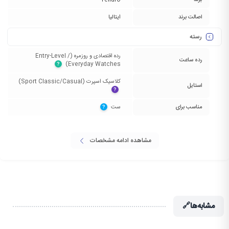
برند
Tellaro
اصالت برند
ایتالیا
رسته
رده اقتصادی و روزمره (Entry-Level /
رده ساعت
Everyday Watches)‏
?
کلاسیک اسپرت (Sport Classic/Casual)‏
استایل
?
مناسب برای
ست‏
?
مشاهده ادامه مشخصات
مشابه‌ها
🔗