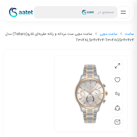
جستجو در
ساعت
ساعت مچی
ساعت مچی ست مردانه و زنانه عقربه‌ای تلارو(Tellaro) مدل
T3048LS242424-T3048GS242424