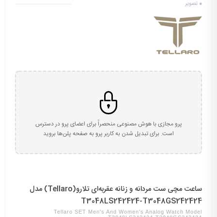
0
تصویر
پرو مجازی با هوش مصنوعی منحصراً برای اعضای پرو در دسترس
است. برای تبدیل شدن به کاربر پرو به صفحه پلن‌ها بروید
ساعت مچی ست مردانه و زنانه عقربه‌ای تلارو(Tellaro) مدل
T3048LS242424-T3048GS242424
Tellaro SET Men's And Women's Analog Watch Model