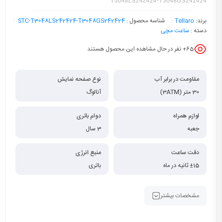
T3048LS242424-T3048GS242424
برند:
Tellaro
شناسه محصول :
STC-T3048LS242424-T3048GS242424
دسته :
ساعت مچی
65
+ نفر در حال مشاهده این محصول هستند
مقاومت در برابر آب
نوع صفحه نمایش
30 متر (3ATM)
آنالوگ
لوازم همراه
دوام باتری
جعبه
3 سال
دقت ساعت
منبع انرژی
±15 ثانیه در ماه
باتری
مشخصات بیشتر