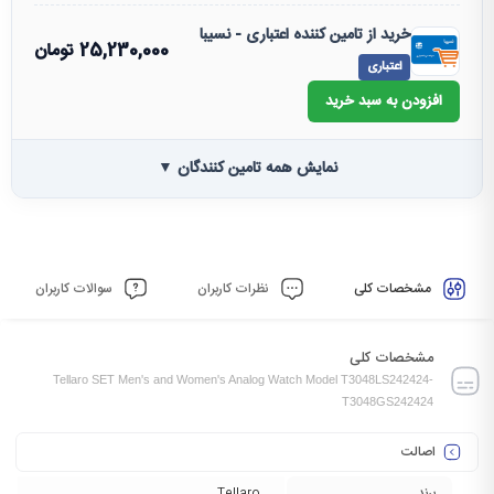
خرید از تامین کننده اعتباری - نسیبا
25,230,000
تومان
اعتباری
افزودن به سبد خرید
نمایش همه تامین کنندگان ▼
مشخصات کلی
نظرات کاربران
سوالات کاربران
مشخصات کلی
Tellaro SET Men's and Women's Analog Watch Model T3048LS242424-
T3048GS242424
اصالت