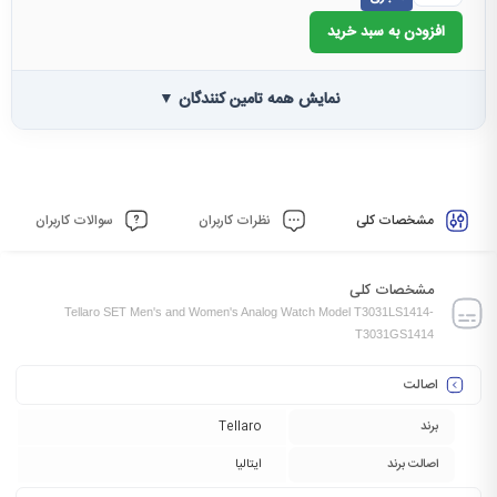
افزودن به سبد خرید
نمایش همه تامین کنندگان ▼
مشخصات کلی
نظرات کاربران
سوالات کاربران
مشخصات کلی
Tellaro SET Men's and Women's Analog Watch Model T3031LS1414-
T3031GS1414
اصالت
برند
Tellaro
اصالت برند
ایتالیا