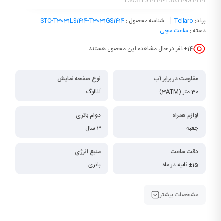
T3031LS1414-T3031GS1414
برند:
Tellaro
شناسه محصول :
STC-T3031LS1414-T3031GS1414
دسته :
ساعت مچی
14
+ نفر در حال مشاهده این محصول هستند
مقاومت در برابر آب
نوع صفحه نمایش
30 متر (3ATM)
آنالوگ
لوازم همراه
دوام باتری
جعبه
3 سال
دقت ساعت
منبع انرژی
±15 ثانیه در ماه
باتری
مشخصات بیشتر