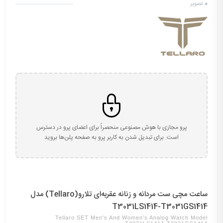
0
تصویر
پرو مجازی با هوش مصنوعی منحصراً برای اعضای پرو در دسترس
است. برای تبدیل شدن به کاربر پرو به صفحه پلن‌ها بروید
ساعت مچی ست مردانه و زنانه عقربه‌ای تلارو(Tellaro) مدل
T3031LS1414-T3031GS1414
Tellaro SET Men's And Women's Analog Watch Model