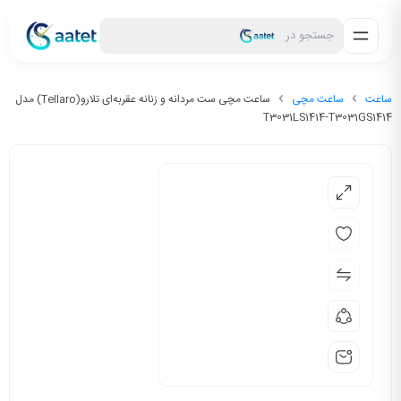
جستجو در
ساعت
ساعت مچی
ساعت مچی ست مردانه و زنانه عقربه‌ای تلارو(Tellaro) مدل
T3031LS1414-T3031GS1414