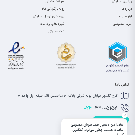
پیگیری سفارش
سوالات متداول
درباره ما
رویه بازگردانی کالا
ارتباط با ما
رویه های ارسال سفارش
حریم خصوصی
شیوه های پرداخت
ثبت سفارش
تماس با ما
کرج گلشهر خیابان پونه شرقی پلاک 31 ساختمان قائم طبقه اول واحد 3
026-
34005152
×
info@saatet.com
سلام! من دستیار خرید هوش مصنوعی
ساعتت هستم، چطور می‌تونم کمکتون