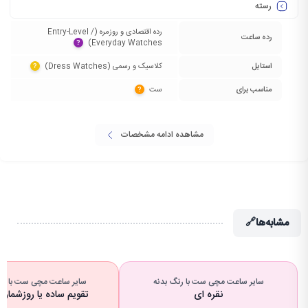
رسته
رده اقتصادی و روزمره (Entry-Level /
رده ساعت
Everyday Watches)‏
?
استایل
کلاسیک و رسمی (Dress Watches)‏
?
مناسب برای
ست‏
?
مشاهده ادامه مشخصات
مشابه‌ها
🔗
سایر ساعت مچی ست با رنگ بدنه
سایر ساعت مچی ست با نوع
نقره ای
تقویم ساده یا روزشمار (Date)