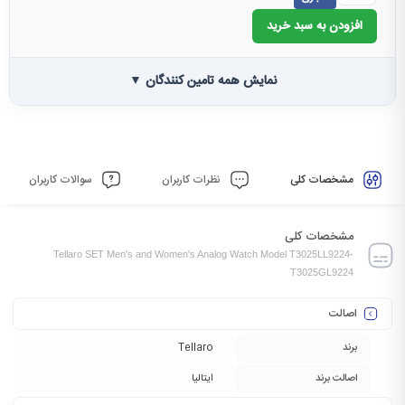
افزودن به سبد خرید
نمایش همه تامین کنندگان ▼
مشخصات کلی
نظرات کاربران
سوالات کاربران
مشخصات کلی
Tellaro SET Men's and Women's Analog Watch Model T3025LL9224-
T3025GL9224
اصالت
برند
Tellaro
اصالت برند
ایتالیا