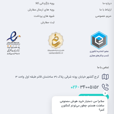
درباره ما
رویه بازگردانی کالا
ارتباط با ما
رویه های ارسال سفارش
حریم خصوصی
شیوه های پرداخت
ثبت سفارش
تماس با ما
کرج گلشهر خیابان پونه شرقی پلاک 31 ساختمان قائم طبقه اول واحد 3
026-
34005152
×
info@saatet.com
سلام! من دستیار خرید هوش مصنوعی
ساعتت هستم، چطور می‌تونم کمکتون
کنم؟