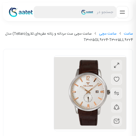
جستجو در
ساعت
ساعت مچی
ساعت مچی ست مردانه و زنانه عقربه‌ای تلارو(Tellaro) مدل
T3025GL9224-T3025LL9224