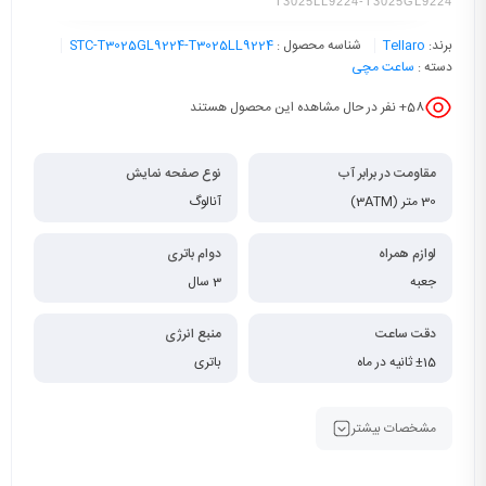
T3025LL9224-T3025GL9224
برند:
Tellaro
شناسه محصول :
STC-T3025GL9224-T3025LL9224
دسته :
ساعت مچی
58
+ نفر در حال مشاهده این محصول هستند
مقاومت در برابر آب
نوع صفحه نمایش
30 متر (3ATM)
آنالوگ
لوازم همراه
دوام باتری
جعبه
3 سال
دقت ساعت
منبع انرژی
±15 ثانیه در ماه
باتری
مشخصات بیشتر