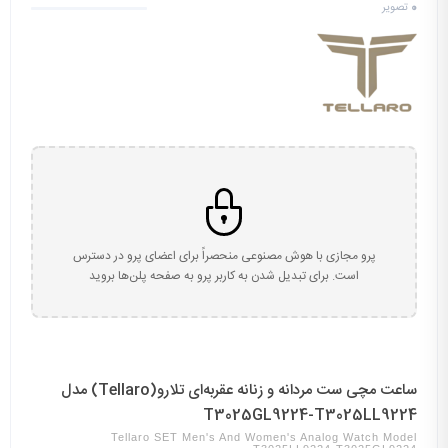
0
تصویر
پرو مجازی با هوش مصنوعی منحصراً برای اعضای پرو در دسترس
است. برای تبدیل شدن به کاربر پرو به صفحه پلن‌ها بروید
ساعت مچی ست مردانه و زنانه عقربه‌ای تلارو(Tellaro) مدل
T3025GL9224-T3025LL9224
Tellaro SET Men's And Women's Analog Watch Model