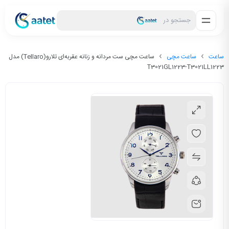
جستجو در
ساعت
ساعت مچی
ساعت مچی ست مردانه و زنانه عقربه‌ای تلارو(Tellaro) مدل
T3021GL1223-T3021LL1223