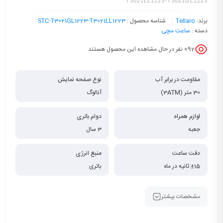
T3021LL1223-T3021GL1223
برند:
Tellaro
شناسه محصول :
STC-T3021GL1223-T3021LL1223
دسته :
ساعت مچی
92
+ نفر در حال مشاهده این محصول هستند
مقاومت در برابر آب
نوع صفحه نمایش
30 متر (3ATM)
آنالوگ
لوازم همراه
دوام باتری
جعبه
3 سال
دقت ساعت
منبع انرژی
±15 ثانیه در ماه
باتری
مشخصات بیشتر