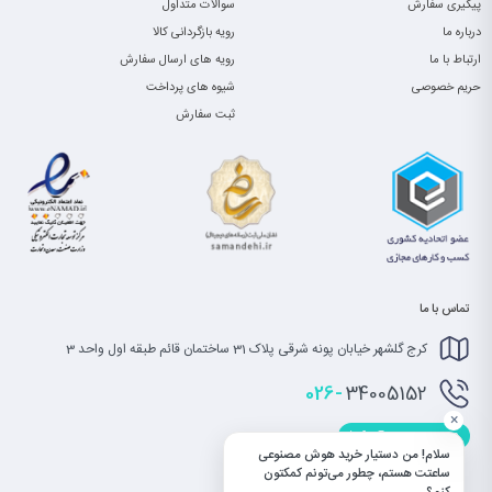
پیگیری سفارش
سوالات متداول
درباره ما
رویه بازگردانی کالا
ارتباط با ما
رویه های ارسال سفارش
حریم خصوصی
شیوه های پرداخت
ثبت سفارش
تماس با ما
کرج گلشهر خیابان پونه شرقی پلاک 31 ساختمان قائم طبقه اول واحد 3
026-
34005152
×
info@saatet.com
سلام! من دستیار خرید هوش مصنوعی
ساعتت هستم، چطور می‌تونم کمکتون