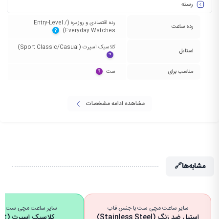
رسته
رده اقتصادی و روزمره (Entry-Level /
رده ساعت
Everyday Watches)‏
?
کلاسیک اسپرت (Sport Classic/Casual)‏
استایل
?
مناسب برای
ست‏
?
مشاهده ادامه مشخصات
مشابه‌ها
🔗
سایر ساعت مچی ست با جنس قاب
سایر ساعت مچی ست با ا
استیل ضد زنگ (Stainless Steel)
کلاسیک 