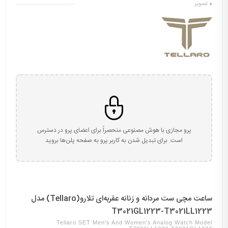
0
تصویر
پرو مجازی با هوش مصنوعی منحصراً برای اعضای پرو در دسترس
است. برای تبدیل شدن به کاربر پرو به صفحه پلن‌ها بروید
ساعت مچی ست مردانه و زنانه عقربه‌ای تلارو(Tellaro) مدل
T3021GL1223-T3021LL1223
Tellaro SET Men's And Women's Analog Watch Model