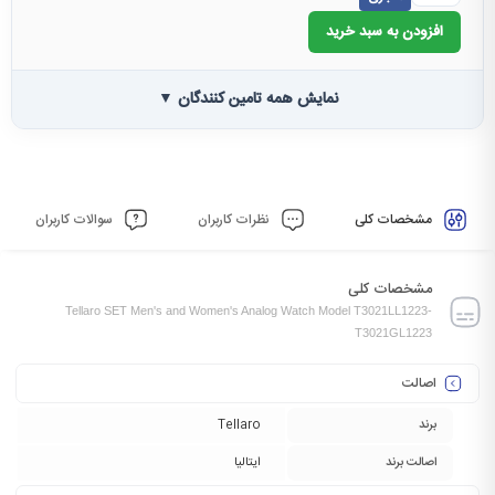
افزودن به سبد خرید
نمایش همه تامین کنندگان ▼
مشخصات کلی
نظرات کاربران
سوالات کاربران
مشخصات کلی
Tellaro SET Men's and Women's Analog Watch Model T3021LL1223-
T3021GL1223
اصالت
برند
Tellaro
اصالت برند
ایتالیا