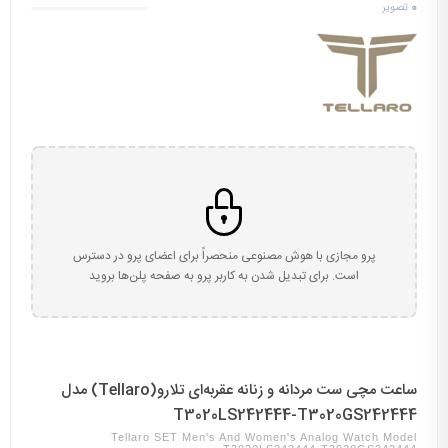
0
تصویر
پرو مجازی با هوش مصنوعی منحصراً برای اعضای پرو در دسترس
است. برای تبدیل شدن به کاربر پرو به صفحه پلن‌ها بروید
ساعت مچی ست مردانه و زنانه عقربه‌ای تلارو(Tellaro) مدل
T3020LS242444-T3020GS242444
Tellaro SET Men's And Women's Analog Watch Model