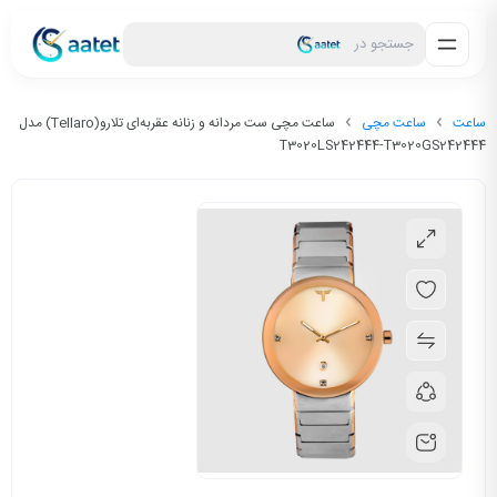
جستجو در
ساعت
ساعت مچی
ساعت مچی ست مردانه و زنانه عقربه‌ای تلارو(Tellaro) مدل
T3020LS242444-T3020GS242444