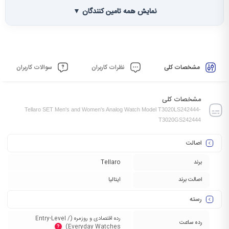
نمایش همه تامین کنندگان ▼
مشخصات کلی
نظرات کاربران
سوالات کاربران
مشخصات کلی
Tellaro SET Men's and Women's Analog Watch Model T3020LS242444-
T3020GS242444
اصالت
برند
Tellaro
اصالت برند
ایتالیا
رسته
رده اقتصادی و روزمره (Entry-Level /
رده ساعت
Everyday Watches)‏
?