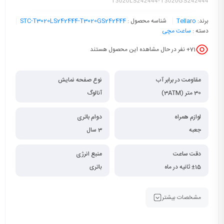
T3020LS242444-T3020GS242444
برند:
Tellaro
شناسه محصول :
STC-T3020LS242444-T3020GS242444
دسته :
ساعت مچی
71
+ نفر در حال مشاهده این محصول هستند
مقاومت در برابر آب
نوع صفحه نمایش
30 متر (3ATM)
آنالوگ
لوازم همراه
دوام باتری
جعبه
3 سال
دقت ساعت
منبع انرژی
±15 ثانیه در ماه
باتری
مشخصات بیشتر