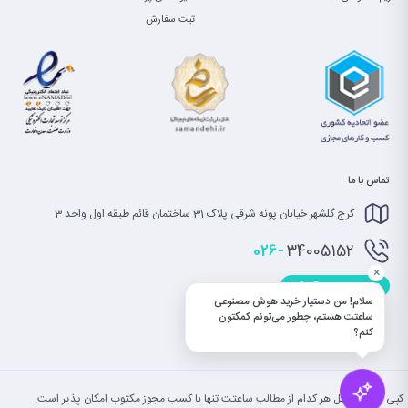
ثبت سفارش
تماس با ما
کرج گلشهر خیابان پونه شرقی پلاک 31 ساختمان قائم طبقه اول واحد 3
026-
34005152
×
info@saatet.com
سلام! من دستیار خرید هوش مصنوعی
ساعتت هستم، چطور می‌تونم کمکتون
کنم؟
کپی بخش یا کل هر کدام از مطالب ساعتت تنها با کسب مجوز مکتوب امکان پذیر است.