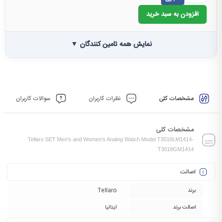
افزودن به سبد خرید
نمایش همه تامین کنندگان ▼
مشخصات کلی
نظرات کاربران
سوالات کاربران
مشخصات کلی
Tellaro SET Men's and Women's Analog Watch Model T3018LM1414-
T3018GM1414
اصالت
برند
Tellaro
اصالت برند
ایتالیا