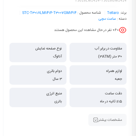
T3018LM1414-T3018GM1414
برند:
Tellaro
شناسه محصول :
STC-T3018LM1414-T3007GM1414
دسته :
ساعت مچی
60
+ نفر در حال مشاهده این محصول هستند
مقاومت در برابر آب
نوع صفحه نمایش
30 متر (3ATM)
آنالوگ
لوازم همراه
دوام باتری
جعبه
3 سال
دقت ساعت
منبع انرژی
±15 ثانیه در ماه
باتری
مشخصات بیشتر