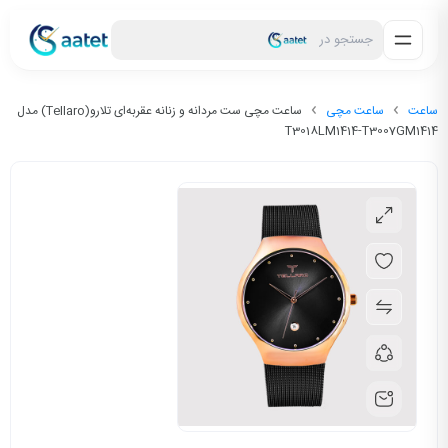
جستجو در
ساعت
ساعت مچی
ساعت مچی ست مردانه و زنانه عقربه‌ای تلارو(Tellaro) مدل
T3018LM1414-T3007GM1414