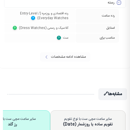
رسته
رده اقتصادی و روزمره (Entry-Level /
رده ساعت
Everyday Watches)‏
?
استایل
کلاسیک و رسمی (Dress Watches)‏
?
مناسب برای
ست‏
?
مشاهده ادامه مشخصات
مشابه‌ها
🔗
سایر ساعت مچی ست با نوع تقویم
سایر ساعت مچی ست با رن
تقویم ساده یا روزشمار (Date)
رز گلد