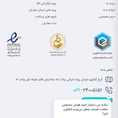
درباره ما
رویه بازگردانی کالا
ارتباط با ما
رویه های ارسال سفارش
حریم خصوصی
شیوه های پرداخت
ثبت سفارش
تماس با ما
کرج گلشهر خیابان پونه شرقی پلاک 31 ساختمان قائم طبقه اول واحد 3
026-
34005152
×
info@saatet.com
سلام! من دستیار خرید هوش مصنوعی
ساعتت هستم، چطور می‌تونم کمکتون
کنم؟