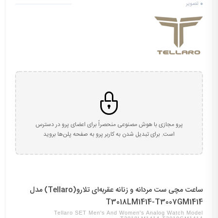
0
تصویر
پرو مجازی با هوش مصنوعی منحصراً برای اعضای پرو در دسترس
است. برای تبدیل شدن به کاربر پرو به صفحه پلن‌ها بروید
ساعت مچی ست مردانه و زنانه عقربه‌ای تلارو(Tellaro) مدل
T3018LM1414-T3007GM1414
Tellaro SET Men's And Women's Analog Watch Model