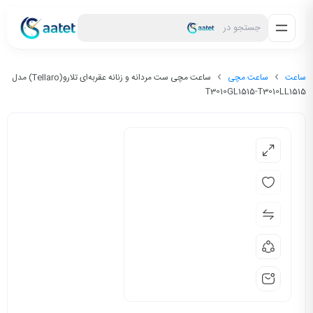
جستجو در
ساعت
ساعت مچی
ساعت مچی ست مردانه و زنانه عقربه‌ای تلارو(Tellaro) مدل
T3010GL1515-T3010LL1515