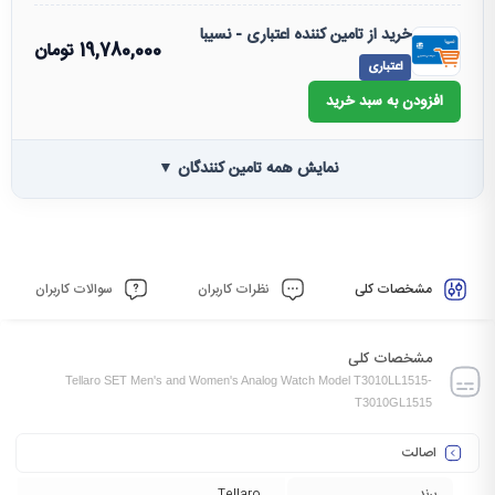
خرید از تامین کننده اعتباری - نسیبا
19,780,000
تومان
اعتباری
افزودن به سبد خرید
نمایش همه تامین کنندگان ▼
مشخصات کلی
نظرات کاربران
سوالات کاربران
مشخصات کلی
Tellaro SET Men's and Women's Analog Watch Model T3010LL1515-
T3010GL1515
اصالت