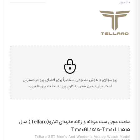
0
تصویر
پرو مجازی با هوش مصنوعی منحصراً برای اعضای پرو در دسترس
است. برای تبدیل شدن به کاربر پرو به صفحه پلن‌ها بروید
ساعت مچی ست مردانه و زنانه عقربه‌ای تلارو(Tellaro) مدل
T3010GL1515-T3010LL1515
Tellaro SET Men's And Women's Analog Watch Model