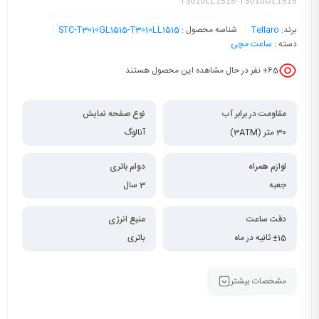
T3010LL1515-T3010GL1515
برند:
Tellaro
شناسه محصول :
STC-T3010GL1515-T3010LL1515
دسته :
ساعت مچی
65
+ نفر در حال مشاهده این محصول هستند
مقاومت در برابر آب
نوع صفحه نمایش
30 متر (3ATM)
آنالوگ
لوازم همراه
دوام باتری
جعبه
3 سال
دقت ساعت
منبع انرژی
±15 ثانیه در ماه
باتری
مشخصات بیشتر