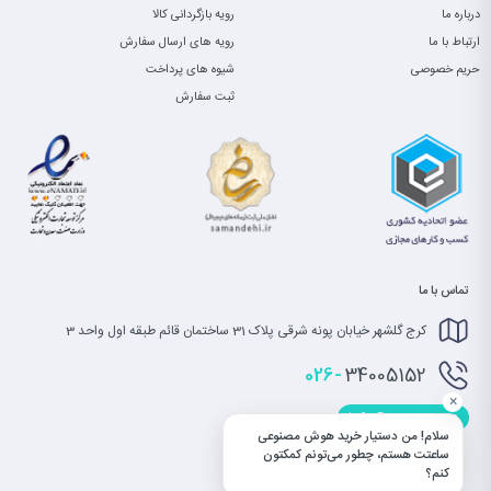
درباره ما
رویه بازگردانی کالا
ارتباط با ما
رویه های ارسال سفارش
حریم خصوصی
شیوه های پرداخت
ثبت سفارش
تماس با ما
کرج گلشهر خیابان پونه شرقی پلاک 31 ساختمان قائم طبقه اول واحد 3
026-
34005152
×
info@saatet.com
سلام! من دستیار خرید هوش مصنوعی
ساعتت هستم، چطور می‌تونم کمکتون
کنم؟