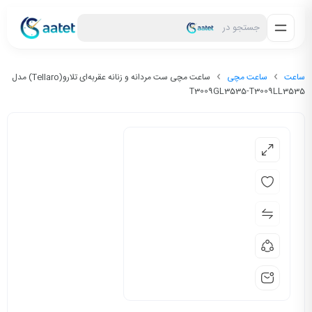
جستجو در
ساعت
ساعت مچی
ساعت مچی ست مردانه و زنانه عقربه‌ای تلارو(Tellaro) مدل
T3009GL3535-T3009LL3535