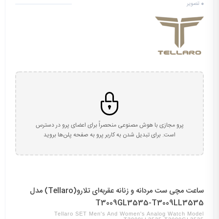
0
تصویر
پرو مجازی با هوش مصنوعی منحصراً برای اعضای پرو در دسترس
است. برای تبدیل شدن به کاربر پرو به صفحه پلن‌ها بروید
ساعت مچی ست مردانه و زنانه عقربه‌ای تلارو(Tellaro) مدل
T3009GL3535-T3009LL3535
Tellaro SET Men's And Women's Analog Watch Model