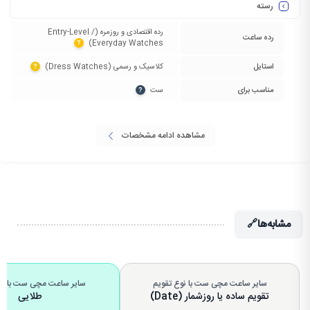
رسته
رده اقتصادی و روزمره (Entry-Level /
رده ساعت
Everyday Watches)‏
?
استایل
کلاسیک و رسمی (Dress Watches)‏
?
مناسب برای
ست‏
?
مشاهده ادامه مشخصات
مشابه‌ها
🔗
سایر ساعت مچی ست با نوع تقویم
سایر ساعت مچی ست با رن
تقویم ساده یا روزشمار (Date)
طلایی