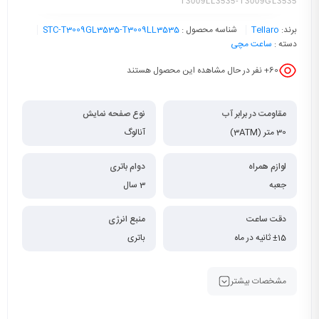
T3009LL3535-T3009GL3535
برند:
Tellaro
شناسه محصول :
STC-T3009GL3535-T3009LL3535
دسته :
ساعت مچی
60
+ نفر در حال مشاهده این محصول هستند
مقاومت در برابر آب
نوع صفحه نمایش
30 متر (3ATM)
آنالوگ
لوازم همراه
دوام باتری
جعبه
3 سال
دقت ساعت
منبع انرژی
±15 ثانیه در ماه
باتری
مشخصات بیشتر