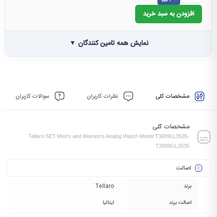
افزودن به سبد خرید
نمایش همه تامین کنندگان ▼
مشخصات کلی
نظرات کاربران
سوالات کاربران
مشخصات کلی
Tellaro SET Men's and Women's Analog Watch Model T3009LL3535-
T3009GL3535
اصالت
برند
Tellaro
اصالت برند
ایتالیا