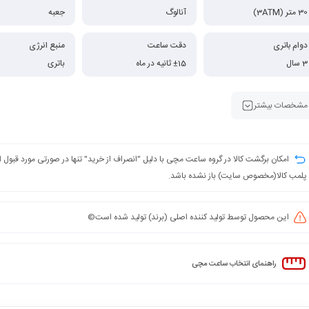
30 متر (3ATM)
آنالوگ
جعبه
دوام باتری
دقت ساعت
منبع انرژی
3 سال
±15 ثانیه در ماه
باتری
مشخصات بیشتر
امکان برگشت کالا در گروه ساعت مچی با دلیل "انصراف از خرید" تنها در صورتی مورد قبول
پلمب کالا(مخصوص سایت) باز نشده باشد.
این محصول توسط تولید کننده اصلی (برند) تولید شده است©️
راهنمای انتخاب ساعت مچی