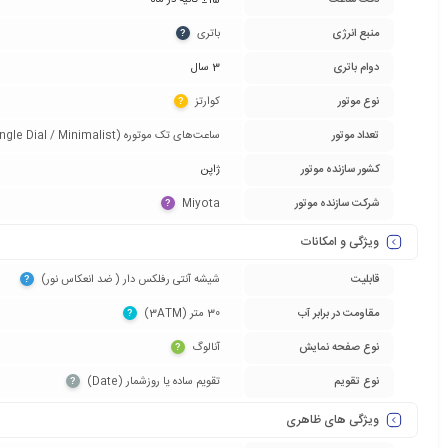
دقت ساعت
±15 ثانیه در ماه
منبع انرژی
باتری‏
?
دوام باتری
3 سال
نوع موتور
کوارتز‏
?
تعداد موتور
ساعت‌های تک موتوره (Single Dial / Minimalist)‏
کشور سازنده موتور
ژاپن
شرکت سازنده موتور
Miyota‏
?
ویژگی و امکانات
قابلیت
شیشه آنتی رفلکس دار ( ضد انعکاس نور)‏
?
مقاومت در برابر آب
30 متر (3ATM)‏
?
نوع صفحه نمایش
آنالوگ‏
?
نوع تقویم
تقویم ساده یا روزشمار (Date)‏
?
ویژگی های ظاهری