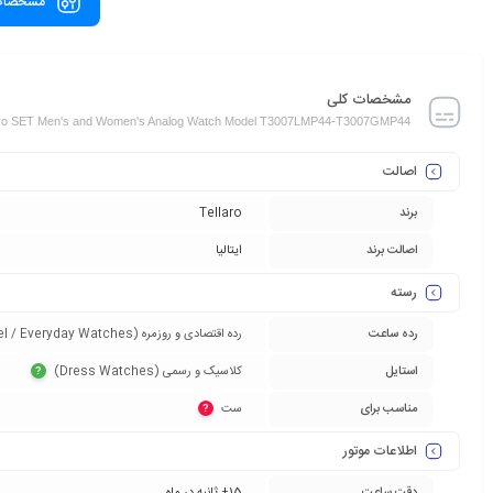
مشخصات
مشخصات کلی
aro SET Men's and Women's Analog Watch Model T3007LMP44-T3007GMP44
اصالت
برند
Tellaro
اصالت برند
ایتالیا
رسته
رده ساعت
رده اقتصادی و روزمره (Entry-Level / Everyday Watches)‏
استایل
کلاسیک و رسمی (Dress Watches)‏
?
مناسب برای
ست‏
?
اطلاعات موتور