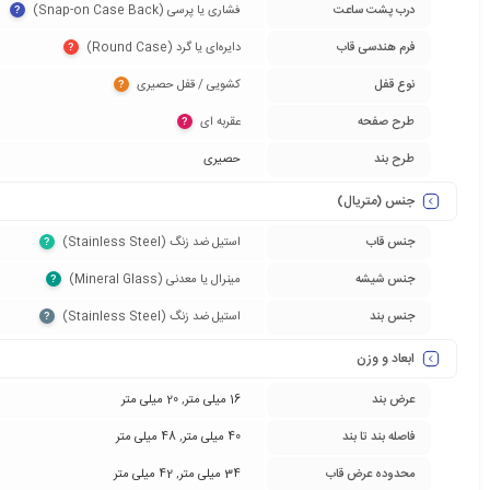
درب پشت ساعت
فشاری یا پرسی (Snap-on Case Back)‏
?
فرم هندسی قاب
دایره‌ای یا گرد (Round Case)‏
?
نوع قفل
کشویی / قفل حصیری‏
?
طرح صفحه
عقربه ای‏
?
طرح بند
حصیری
جنس (متریال)
جنس قاب
استیل ضد زنگ (Stainless Steel)‏
?
جنس شیشه
مینرال یا معدنی (Mineral Glass)‏
?
جنس بند
استیل ضد زنگ (Stainless Steel)‏
?
ابعاد و وزن
عرض بند
16 میلی متر
,
20 میلی متر
فاصله بند تا بند
40 میلی متر
,
48 میلی متر
محدوده عرض قاب
34 میلی متر
,
42 میلی متر