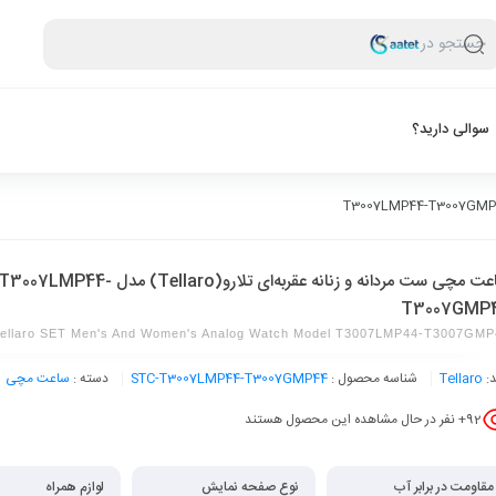
جستجو در
سوالی دارید؟
ساعت مچی ست مردانه و زنانه عقربه‌ای تلارو(Tellaro) مدل T3007LMP44
T3007GMP
ellaro SET Men's And Women's Analog Watch Model T3007LMP44-T3007GMP
د:
Tellaro
شناسه محصول :
STC-T3007LMP44-T3007GMP44
دسته :
ساعت مچی
92
+ نفر در حال مشاهده این محصول هستند
مقاومت در برابر آب
نوع صفحه نمایش
لوازم همراه