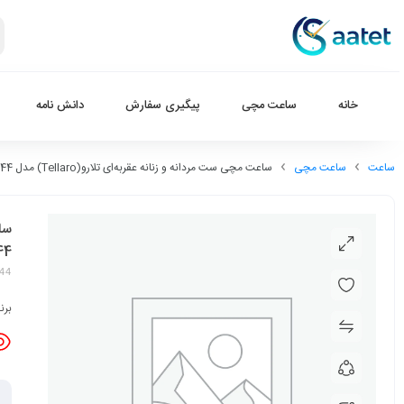
خانه
ساعت مچی
پیگیری سفارش
دانش نامه
ساعت
ساعت مچی
ساعت مچی ست مردانه و زنانه عقربه‌ای تلارو(Tellaro) مدل T3007LMP44-T3007GMP44
44
44
برن